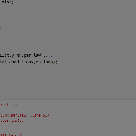
_dist;
)
II(t,y,Nx,par,law),
...
ial_conditions,options);
crack_III'.
,y,Nx,par,law) (line 51)
x,par,law),...
s{1} to yp0.