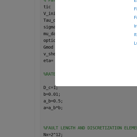
E
tic
F
V_init=10e-9;                         
F
Tau_dot_inf=10e-2;                    
I
sigma=100;                            
mu_dash=11.56;                        
I
options = odeset(
'RelTol'
, 1e-35, 
'Abs
L
Gmod = 3e4;                           
v_shear = 3e9;                        
eta= 0.5*Gmod/v_shear;                
%RATE AND STATE PARAMETERS
D_c=1;                                
b=0.01;                               
a_b=0.5;                              
a=a_b*b;                              
%FAULT LENGTH AND DISCRETIZATION ELEME
Nx=2^12;                              