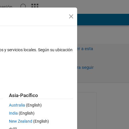
 sesión
ión
Más
Iniciar sesión para responder a esta
os y servicios locales. Según su ubicación
pregunta.
Compartir
Iniciar sesión para seguir
la actividad
Asia-Pacífico
Preguntada:
Australia
(English)
SOUVIK DARIPA
India
(English)
el 23 de Abr. de 2024
Copy
New Zealand
(English)
Respondida: