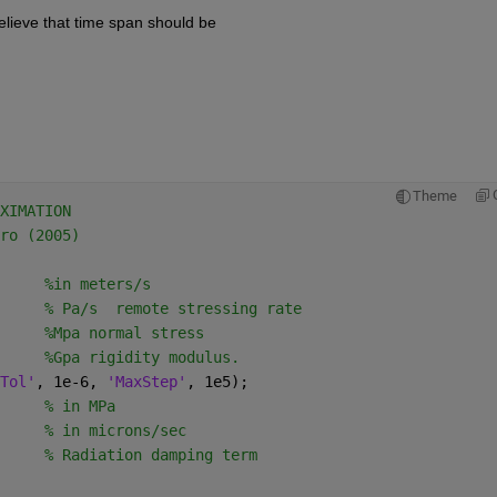
elieve that time span should be
Theme
XIMATION
ro (2005)
     
%in meters/s
     
% Pa/s  remote stressing rate 
     
%Mpa normal stress 
     
%Gpa rigidity modulus. 
Tol'
, 1e-6, 
'MaxStep'
, 1e5);
     
% in MPa
     
% in microns/sec
     
% Radiation damping term