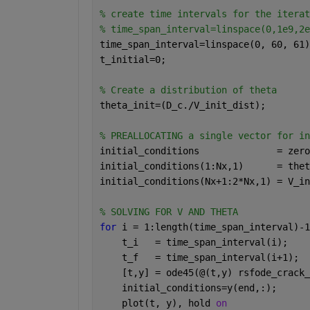
% create time intervals for the iterat
% time_span_interval=linspace(0,1e9,2e
time_span_interval=linspace(0, 60, 61)
t_initial=0;                          
% Create a distribution of theta 
theta_init=(D_c./V_init_dist);
% PREALLOCATING a single vector for in
initial_conditions              = zero
initial_conditions(1:Nx,1)      = thet
initial_conditions(Nx+1:2*Nx,1) = V_in
% SOLVING FOR V AND THETA 
for 
i = 1:length(time_span_interval)-1
    t_i   = time_span_interval(i);
    t_f   = time_span_interval(i+1);
    [t,y] = ode45(@(t,y) rsfode_crack_
    initial_conditions=y(end,:);
    plot(t, y), hold 
on