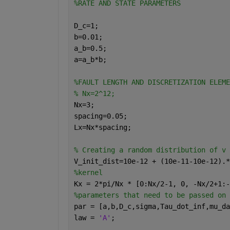
%RATE AND STATE PARAMETERS
D_c=1;                                
b=0.01;                               
a_b=0.5;                              
a=a_b*b;                              
%FAULT LENGTH AND DISCRETIZATION ELEME
% Nx=2^12;                            
Nx=3;
spacing=0.05;                         
Lx=Nx*spacing;                        
% Creating a random distribution of v 
V_init_dist=10e-12 + (10e-11-10e-12).*
%kernel 
Kx = 2*pi/Nx * [0:Nx/2-1, 0, -Nx/2+1:-
%parameters that need to be passed on 
par = [a,b,D_c,sigma,Tau_dot_inf,mu_da
law = 
'A'
;