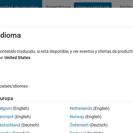
nidad de usuarios
Aprendizaje
Inicie
Obtenga MATLAB
t Playground
Conversaciones
Competiciones
Blogs
Publicac
xaminar
Preguntas frecuentes sobre MATLAB
Más
/idioma
put of ode 45 solve
ntenido traducido, si está disponible, y ver eventos y ofertas de product
ne:
United States
.
Actualizado a las 23 Abr. 2024
13 Visualizaciones (30 días)
países/idiomas:
uropa
elgium
(English)
Netherlands
(English)
Ran in:
0 votos
Abrir en MATLAB Online
enmark
(English)
Norway
(English)
Theme
eutschland
(Deutsch)
Österreich
(Deutsch)
XIMATION
ro (2005)