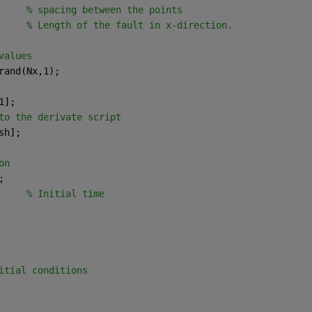
     
% spacing between the points 
     
% Length of the fault in x-direction.
values 
rand(Nx,1);
1];
to the derivate script
sh];
on
;
     
% Initial time 
itial conditions 