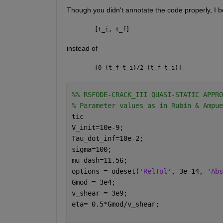
Though you didn't annotate the code properly, I b
[t_i, t_f]
instead of
[0 (t_f-t_i)/2 (t_f-t_i)]
%% RSFODE-CRACK_III QUASI-STATIC APPRO
% Parameter values as in Rubin & Ampue
tic
V_init=10e-9;                         
Tau_dot_inf=10e-2;                    
sigma=100;                            
mu_dash=11.56;                        
options = odeset(
'RelTol'
, 3e-14, 
'Abs
Gmod = 3e4;                           
v_shear = 3e9;                        
eta= 0.5*Gmod/v_shear;                