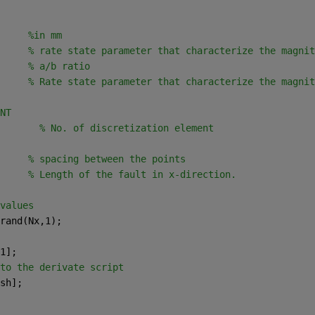
     
%in mm
     
% rate state parameter that characterize the magnit
     
% a/b ratio
     
% Rate state parameter that characterize the magnit
NT
       % No. of discretization element
     
% spacing between the points 
     
% Length of the fault in x-direction.
values 
rand(Nx,1);
1];
to the derivate script
sh];