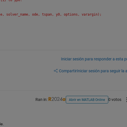
le, solver_name, ode, tspan, y0, options, varargin);
Iniciar sesión para responder a esta 
Compartir
Iniciar sesión para seguir la 
Ran in:
0 votos
Abrir en MATLAB Online
de.