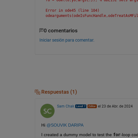
Error in ode45 (line 104)
odearguments(odeIsFuncHandle,odeTreatAsMFi
0 comentarios
Iniciar sesión para comentar.
Respuestas (1)
Sam Chak
el 23 de Abr. de 2024
Hi 
@SOUVIK DARIPA
I created a dummy model to test the 
for
-loop co