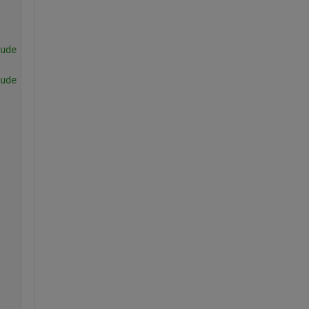
ude of evolution effect.
ude of direct effect.