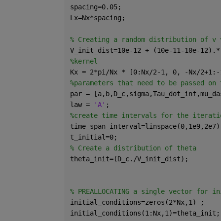
spacing=0.05;                         
Lx=Nx*spacing;                        
% Creating a random distribution of v 
V_init_dist=10e-12 + (10e-11-10e-12).*
%kernel 
Kx = 2*pi/Nx * [0:Nx/2-1, 0, -Nx/2+1:-
%parameters that need to be passed on 
par = [a,b,D_c,sigma,Tau_dot_inf,mu_da
law = 
'A'
;
%create time intervals for the iterati
time_span_interval=linspace(0,1e9,2e7)
t_initial=0;                          
% Create a distribution of theta 
theta_init=(D_c./V_init_dist);
% PREALLOCATING a single vector for in
initial_conditions=zeros(2*Nx,1) ;
initial_conditions(1:Nx,1)=theta_init;