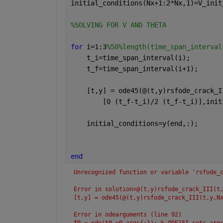
initial_conditions(Nx+1:2*Nx,1)=V_init
%SOLVING FOR V AND THETA 
for 
i=1:3
%50%length(time_span_interval
    t_i=time_span_interval(i);
    t_f=time_span_interval(i+1);
    [t,y] = ode45(@(t,y)rsfode_crack_I
        [0 (t_f-t_i)/2 (t_f-t_i)],init
    initial_conditions=y(end,:);
end 
Unrecognized function or variable 'rsfode_
Error in solution>@(t,y)rsfode_crack_III(t
[t,y] = ode45(@(t,y)rsfode_crack_III(t,y,N
Error in odearguments (line 92)
f0 = ode(t0,y0,args{:}); % ODE15I sets arg