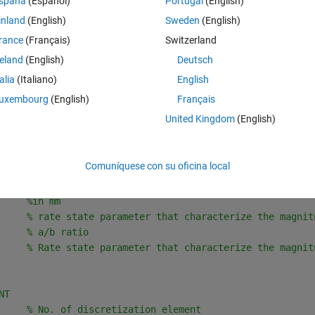
spaña
(Español)
Portugal
(English)
inland
(English)
Sweden
(English)
          
%in meters/s
rance
(Français)
Switzerland
     
% Pa/s  remote stressing rate 
reland
(English)
Deutsch
          
%Mpa normal stress 
     
%Gpa rigidity modulus. 
talia
(Italiano)
English
Tol'
, 1e-6, 
'MaxStep'
, 1e5);
uxembourg
(English)
Français
     
% in MPa
United Kingdom
(English)
     
% in microns/sec
     
% Radiation damping term
Comuníquese con su oficina local
     
%in mm
     
% rate state parameter that characterize the magnit
     
% a/b ratio
     
% Rate state parameter that characterize the magnit
NT
     
% No. of discretization element