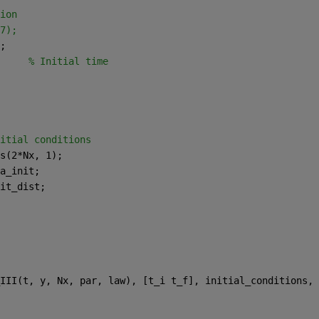
ion
7);
;
     
% Initial time 
itial conditions 
s(2*Nx, 1);
a_init;
it_dist;
III(t, y, Nx, par, law), [t_i t_f], initial_conditions, 