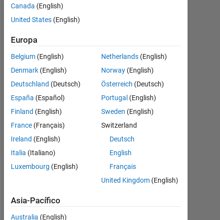
Canada
(English)
United States
(English)
SHAHID
16
Europa
Mayo
2024
Belgium
(English)
Netherlands
(English)
1
Denmark
(English)
Norway
(English)
Respuesta
Deutschland
(Deutsch)
Österreich
(Deutsch)
Actualizado
España
(Español)
Portugal
(English)
a las 16
Finland
(English)
Sweden
(English)
Mayo 2024
France
(Français)
Switzerland
3 Visualizaciones
Ireland
(English)
Deutsch
(30 días)
Italia
(Italiano)
English
Luxembourg
(English)
Français
Mostrar
United Kingdom
(English)
comentarios
más
Asia-Pacífico
antiguos
Australia
(English)