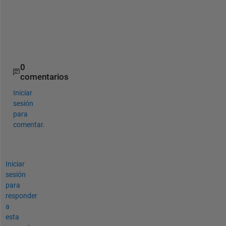
e
l
p 
0
comentarios
Iniciar
sesión
para
comentar.
Iniciar
sesión
para
responder
a
esta