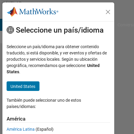
Saltar al contenido
MATLAB
Answers
B Answers
File Exchange
Cody
AI Chat Playground
Convers
Seleccione un país/idioma
Seleccione un país/idioma para obtener contenido
traducido, si está disponible, y ver eventos y ofertas de
plot a
productos y servicios locales. Según su ubicación
geográfica, recomendamos que seleccione:
United
2D
States
.
circular
intensity
United States
map
También puede seleccionar uno de estos
países/idiomas:
Sharon
América
30
Mayo
América Latina
(Español)
2024