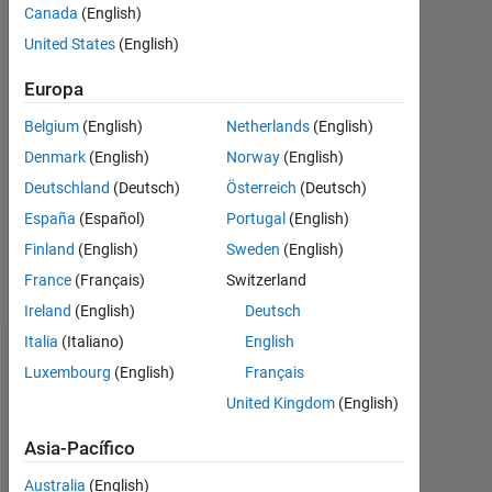
Jun.
Canada
(English)
2024
United States
(English)
1
Respuesta
Europa
Respuesta
Belgium
(English)
Netherlands
(English)
aceptada
Denmark
(English)
Norway
(English)
Deutschland
(Deutsch)
Österreich
(Deutsch)
Actualizado
España
(Español)
Portugal
(English)
a las 15
Jun. 2024
Finland
(English)
Sweden
(English)
18 Visualizaciones
France
(Français)
Switzerland
(30 días)
Ireland
(English)
Deutsch
Italia
(Italiano)
English
Luxembourg
(English)
Français
United Kingdom
(English)
Asia-Pacífico
Australia
(English)