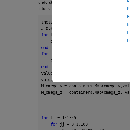
E
understand why the error Unrecognized function or 
Intensitysol2. How should I fix it?
F
F
theta=0.65;
I
J=0.08;
I
for 
ii = 0:1:49;
L
    omega_y(ii+1) = 0 + (0.15/100)*(ii
end
for 
jj = 0:1:100;
    omega_z(jj+1) = 0 -(0.15/100)*(jj)
end
valueset_omega_y_vector = 1:1:(length(
valueset_omega_z_vector= 1:1:(length(o
M_omega_y = containers.Map(omega_y,val
M_omega_z = containers.Map(omega_z, va
for 
ii = 1:1:49
for 
jj = 0:1:100