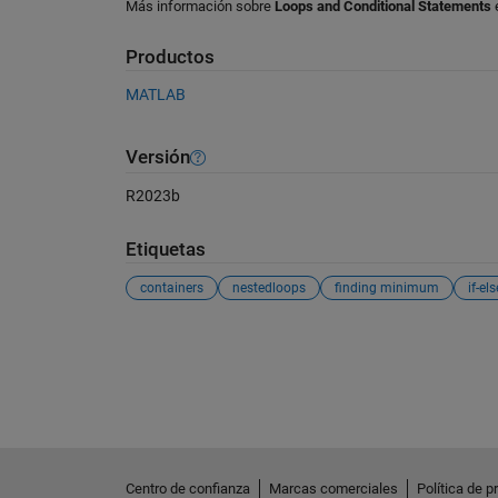
Más información sobre
Loops and Conditional Statements
Productos
MATLAB
Versión
R2023b
Etiquetas
containers
nestedloops
finding minimum
if-el
Ver también
Centro de confianza
Marcas comerciales
Política de p