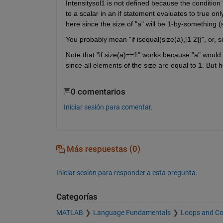
Intensitysol1 is not defined because the condition "
to a scalar in an if statement evaluates to true only
here since the size of "a" will be 1-by-something (si
You probably mean "if isequal(size(a),[1 2])", or, s
Note that "if size(a)==1" works because "a" would b
since all elements of the size are equal to 1. But he
0 comentarios
Iniciar sesión para comentar.
Más respuestas (0)
Iniciar sesión para responder a esta pregunta.
Categorías
MATLAB
Language Fundamentals
Loops and Co