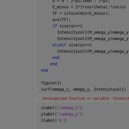
     u = 0 : 2*pi/1000 : 2*pi;
     E_minus = 2*J*cos(theta).*cos(u) 
     TF = islocalmin(E_minus);
     a=u(TF);
if 
size(a)==2
       Intensitysol1(M_omega_y(omega_y
       Intensitysol2(M_omega_y(omega_y
elseif 
size(a)==1
       Intensitysol2(M_omega_y(omega_y
end
end
end
figure(1)
surf(omega_z, omega_y, Intensitysol1)
Unrecognized function or variable 'Intensi
xlabel(
'\omega_z'
)
ylabel(
'\omega_y'
)
zlabel(
'k'
)