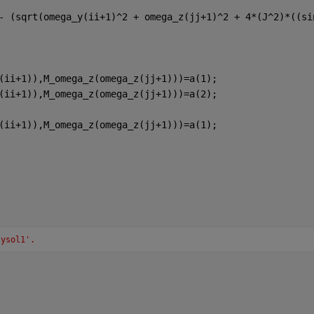
- (sqrt(omega_y(ii+1)^2 + omega_z(jj+1)^2 + 4*(J^2)*((si
(ii+1)),M_omega_z(omega_z(jj+1)))=a(1);
(ii+1)),M_omega_z(omega_z(jj+1)))=a(2);
(ii+1)),M_omega_z(omega_z(jj+1)))=a(1);
tysol1'.