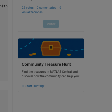
n(theta))^2).*((sin(u)).^2) -4*J*omega_z(jj+1)*sin(theta
Community Treasure Hunt
Find the treasures in MATLAB Central and
discover how the community can help you!
Start Hunting!