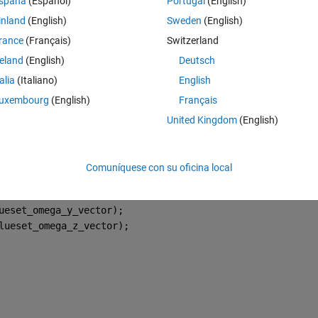
spaña
(Español)
Portugal
(English)
variable 'Intensitysol1' appears, while there is no problem for 
inland
(English)
Sweden
(English)
rance
(Français)
Switzerland
Theme
reland
(English)
Deutsch
talia
(Italiano)
English
uxembourg
(English)
Français
);
United Kingdom
(English)
;
Comuníquese con su oficina local
omega_y));
mega_z));
ueset_omega_y_vector);
lueset_omega_z_vector);