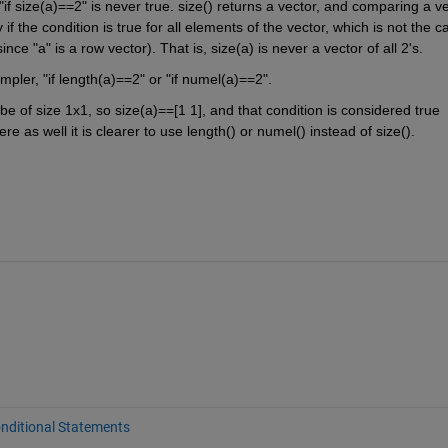
if size(a)==2" is never true. size() returns a vector, and comparing a ve
 if the condition is true for all elements of the vector, which is not the ca
nce "a" is a row vector). That is, size(a) is never a vector of all 2's.
impler, "if length(a)==2" or "if numel(a)==2".
e of size 1x1, so size(a)==[1 1], and that condition is considered true 
re as well it is clearer to use length() or numel() instead of size().
nditional Statements