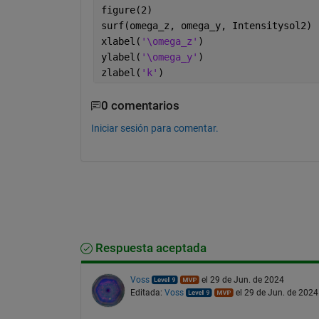
figure(2)
surf(omega_z, omega_y, Intensitysol2)
xlabel(
'\omega_z'
)
ylabel(
'\omega_y'
)
zlabel(
'k'
)
0 comentarios
Iniciar sesión para comentar.
Respuesta aceptada
Voss
el 29 de Jun. de 2024
Editada:
Voss
el 29 de Jun. de 2024