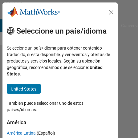
Saltar al contenido
MATLAB
Answers
B Answers
File Exchange
Cody
AI Chat Playground
Convers
Seleccione un país/idioma
Seleccione un país/idioma para obtener contenido
traducido, si está disponible, y ver eventos y ofertas de
subdivide
productos y servicios locales. Según su ubicación
geográfica, recomendamos que seleccione:
United
numbers
States
.
inside a
file .xlsx
United States
También puede seleccionar uno de estos
Alberto
países/idiomas:
Acri
América
20
Ag.
América Latina
(Español)