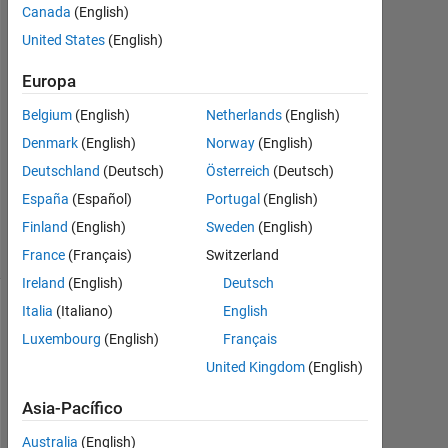
2024
Canada
(English)
3
United States
(English)
Respuestas
Europa
Respuesta
Belgium
(English)
Netherlands
(English)
aceptada
Denmark
(English)
Norway
(English)
Actualizado
Deutschland
(Deutsch)
Österreich
(Deutsch)
a las 20 Ag.
España
(Español)
Portugal
(English)
2024
Finland
(English)
Sweden
(English)
21 Visualizaciones
(30 días)
France
(Français)
Switzerland
Ireland
(English)
Deutsch
Italia
(Italiano)
English
Luxembourg
(English)
Français
United Kingdom
(English)
Asia-Pacífico
Australia
(English)