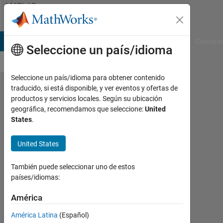
Saltar al contenido
MATLAB
Answers
B Answers
File Exchange
Cody
AI Chat Playground
Convers
Seleccione un país/idioma
Seleccione un país/idioma para obtener contenido
traducido, si está disponible, y ver eventos y ofertas de
How to
productos y servicios locales. Según su ubicación
geográfica, recomendamos que seleccione:
United
simulate a
States
.
drug
concentration-
United States
time curve
También puede seleccionar uno de estos
with
países/idiomas:
confidence
América
intervals?
América Latina
(Español)