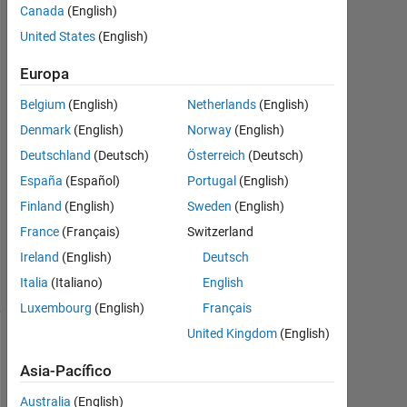
up
Canada
(English)
United States
(English)
shamal
Europa
21
Belgium
(English)
Netherlands
(English)
Oct.
2024
Denmark
(English)
Norway
(English)
1
Deutschland
(Deutsch)
Österreich
(Deutsch)
Respuesta
España
(Español)
Portugal
(English)
Actualizado
Finland
(English)
Sweden
(English)
a las 22
France
(Français)
Switzerland
Oct. 2024
Ireland
(English)
Deutsch
6 Visualizaciones
Italia
(Italiano)
English
(30 días)
Luxembourg
(English)
Français
United Kingdom
(English)
Asia-Pacífico
Australia
(English)