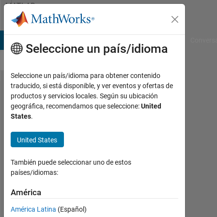
Saltar al contenido
MATLAB
Answers
B Answers
File Exchange
Cody
AI Chat Playground
Convers
Seleccione un país/idioma
Seleccione un país/idioma para obtener contenido
traducido, si está disponible, y ver eventos y ofertas de
a
productos y servicios locales. Según su ubicación
geográfica, recomendamos que seleccione:
United
function
States
.
slows
down
United States
my
También puede seleccionar uno de estos
profiler:
países/idiomas:
I would
América
like to
speed it
América Latina
(Español)