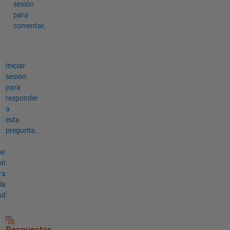
sesión
para
comentar.
Iniciar
sesión
para
responder
a
esta
pregunta.
ar
ón
ra
la
ad
Respuestas