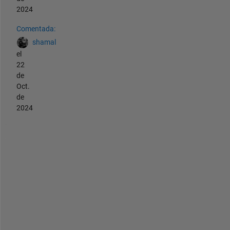
2024
Comentada:
shamal
el
22
de
Oct.
de
2024