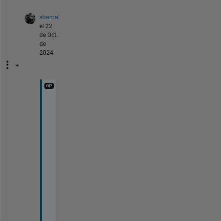
shamal
el 22
de Oct.
de
2024
y
e
s
.
.
i
t
'
s 
m
o
r