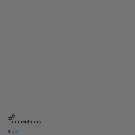
             b=min(b,kk);
%%*****************
end
if 
~isempty(b) 
                MinNtrad(i,x)= b; 
end
end 
end
%the function return MinNtrad
   toc
Elapsed time is 1.038010 seconds.
0
comentarios
Iniciar