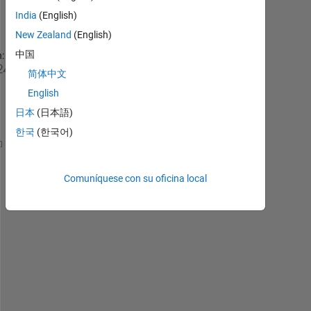
India
(English)
New Zealand
(English)
中国
:
Immagine.png
简体中文
matlab_Ntrades.mat
English
matlab_RP_bin.mat
日本
(日本語)
한국
(한국어)
%{
hi, i've create a large code..
Comuníquese con su oficina local
it's fast but there is a function that slows everyt
I want to give it a try by asking someone experienc
it's function name "Calcola_MinTrade". and in profi
%}
RP_bin=load(
'matlab_RP_bin.mat'
);
MinNtrad=load(
'matlab_Ntrades.mat'
);
tic
RP_bin=RP_bin.RP_bin;