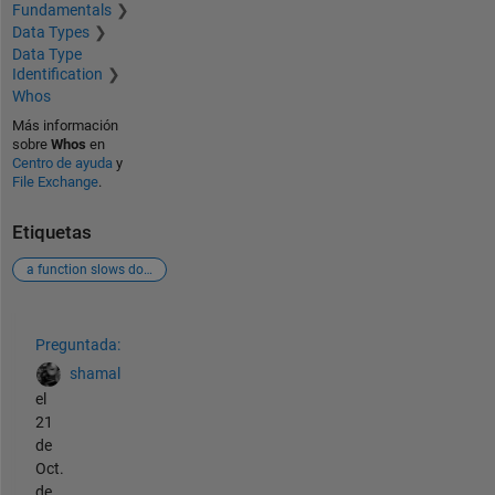
Fundamentals
Data Types
Data Type
Identification
Whos
Más información
sobre
Whos
en
Centro de ayuda
y
File Exchange
.
Etiquetas
a function slows down my profiler: i would like t
Ver también
Preguntada:
shamal
el
21
de
Oct.
de