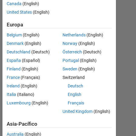
Canada
(English)
1
Respuesta
United States
(English)
Europa
Respuesta
aceptada
Belgium
(English)
Netherlands
(English)
Denmark
(English)
Norway
(English)
Actualizado
a las 29
Deutschland
(Deutsch)
Österreich
(Deutsch)
Nov. 2024
España
(Español)
Portugal
(English)
26 Visualizaciones
Finland
(English)
Sweden
(English)
(30 días)
France
(Français)
Switzerland
Ireland
(English)
Deutsch
Italia
(Italiano)
English
Luxembourg
(English)
Français
United Kingdom
(English)
Asia-Pacífico
Australia
(English)