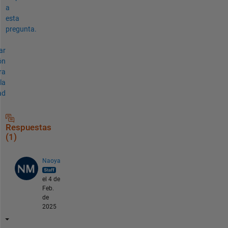
a
esta
pregunta.
ar
ón
ra
la
ad
Respuestas
(1)
Naoya
el 4 de
Feb.
de
2025