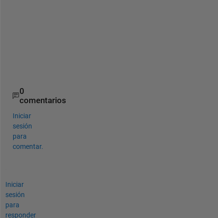
i
n
v
a
l
i
d
0
comentarios
Iniciar
sesión
para
comentar.
Iniciar
sesión
para
responder