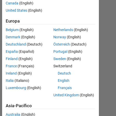
Canada
(English)
United States
(English)
Actualizado
a las 4 Feb.
Europa
2025
15 Visualizaciones
Belgium
(English)
Netherlands
(English)
(30 días)
Denmark
(English)
Norway
(English)
Deutschland
(Deutsch)
Österreich
(Deutsch)
España
(Español)
Portugal
(English)
Finland
(English)
Sweden
(English)
France
(Français)
Switzerland
Ireland
(English)
Deutsch
Italia
(Italiano)
English
Luxembourg
(English)
Français
E
United Kingdom
(English)
r
Asia-Pacífico
r
o
Australia
(English)