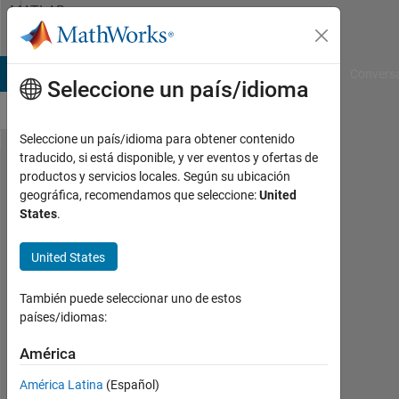
Saltar al contenido
MATLAB
Answers
B Answers
File Exchange
Cody
AI Chat Playground
Convers
Seleccione un país/idioma
Seleccione un país/idioma para obtener contenido
traducido, si está disponible, y ver eventos y ofertas de
simulink
productos y servicios locales. Según su ubicación
geográfica, recomendamos que seleccione:
United
が起動
States
.
しない
United States
好
También puede seleccionar uno de estos
浩
países/idiomas:
29
En.
América
2025
1
América Latina
(Español)
Respuesta