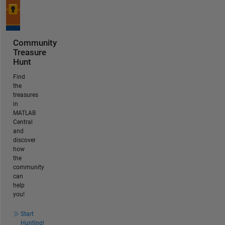
Community
Treasure
Hunt
Find
the
treasures
in
MATLAB
Central
and
discover
how
the
community
can
help
you!
Start
Hunting!