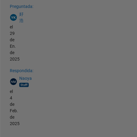
Ver también
Preguntada:
好
浩
el
29
de
En.
de
2025
Respondida:
Naoya
el
4
de
Feb.
de
2025