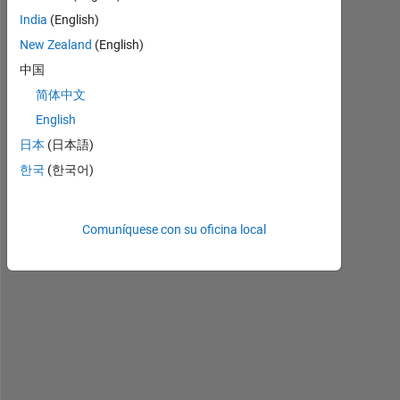
r 
India
(English)
c
o
New Zealand
(English)
d
中国
e
简体中文
:
-
English
2
日本
(日本語)
0
한국
(한국어)
2                
E
Comuníquese con su oficina local
r
r
o
r 
m
e
s
s
a