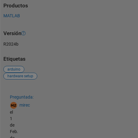
Productos
MATLAB
Versión
R2024b
Etiquetas
arduino
hardware setup
Ver también
Preguntada:
mirec
el
1
de
Feb.
de