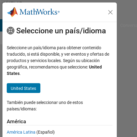
Saltar al contenido
MATLAB
Answers
B Answers
File Exchange
Cody
AI Chat Playground
Convers
Seleccione un país/idioma
Seleccione un país/idioma para obtener contenido
traducido, si está disponible, y ver eventos y ofertas de
not able
productos y servicios locales. Según su ubicación
geográfica, recomendamos que seleccione:
United
to
States
.
choose
board
United States
nor port
También puede seleccionar uno de estos
in
países/idiomas:
arduino
América
hardware
setup
América Latina
(Español)