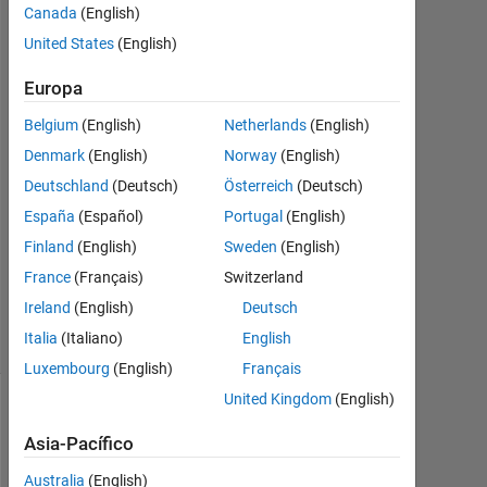
dialog
Canada
(English)
United States
(English)
mirec
Europa
1
Belgium
(English)
Netherlands
(English)
Feb.
2025
Denmark
(English)
Norway
(English)
1
Deutschland
(Deutsch)
Österreich
(Deutsch)
Respuesta
España
(Español)
Portugal
(English)
Actualizado
Finland
(English)
Sweden
(English)
a las 6 Feb.
France
(Français)
Switzerland
2025
Ireland
(English)
Deutsch
5 Visualizaciones
Italia
(Italiano)
English
(30 días)
Luxembourg
(English)
Français
United Kingdom
(English)
Asia-Pacífico
Australia
(English)