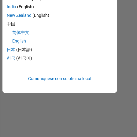
India
(English)
New Zealand
(English)
中国
i
简体中文
n 
English
"
日本
(日本語)
H
a
한국
(한국어)
r
d
w
Comuníquese con su oficina local
a
r
e 
S
e
t
u
p
" 