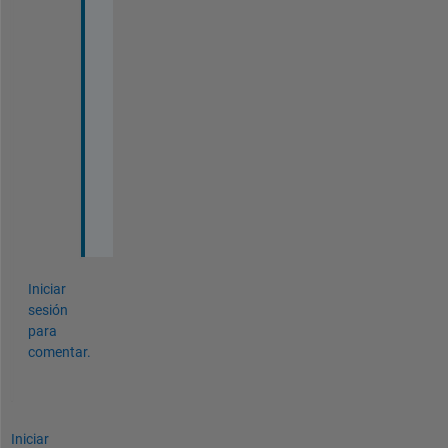
T
" 
c
o
n
n
e
c
t
e
d
Iniciar
sesión
para
comentar.
Iniciar