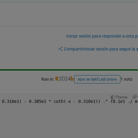
Iniciar sesión para responder a esta 
Compartir
Iniciar sesión para seguir la 
Ran in:
1 voto
Abrir en MATLAB Online
Theme
 0.310e1) - 0.385e1 * coth(-x - 0.310e1)) .^ (0.1e1 ./ m