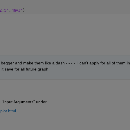
2.5'
,
'm=3'
)
it begger and make them like a dash - - - -  i can't apply for all of them in 
t save for all future graph
ion "Input Arguments" under
plot.html