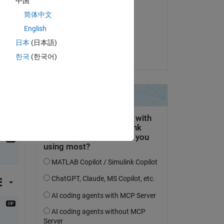
中国
salim
简体中文
el 8 de Feb. de 2025
Copy
English
 * exp(i * (0.431e1 * t - 0.282e1)));
Aceptada:
日本
(日本語)
 * exp(i * (0.431e1 * t - 0.282e1)));
Torsten
 * exp(i * (0.431e1 * t - 0.282e1)));
한국
(한국어)
 * exp(i * (0.431e1 * t - 0.282e1)));
 * exp(i * (0.431e1 * t - 0.282e1)));