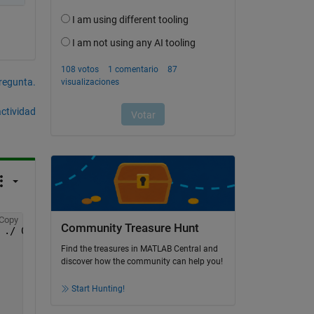
pregunta.
actividad
Copy
Community Treasure Hunt
 ./ 0.2e1)) .* exp(i * (0.431e1 * t - 0.282e1)));
Find the treasures in MATLAB Central and
discover how the community can help you!
Start Hunting!