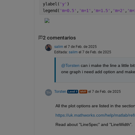
ylabel(
'y'
)
legend(
'm=0.5'
,
'm=1'
,
'm=1.5'
,
'm=2'
,
'm=
2 comentarios
salim
el 7 de Feb. de 2025
Editada:
salim
el 7 de Feb. de 2025
@Torsten
 can i make the line a little b
one graph i need add option and make i
Torsten
el 7 de Feb. de 2025
All the plot options are listed in the sect
https://uk.mathworks.com/help/matlab/ref/
Read about "LineSpec" and "LineWidth".