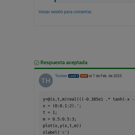
Iniciar sesión para comentar.
Respuesta aceptada
Torsten
el 7 de Feb. de 2025
y=@(x,t,m)real(((-0.385e1 .* tanh(-x -
x = (0:0.1:2).';
t = 1;
m = 0.5:0.5:3;
plot(x,y(x,t,m))
xlabel(
'x'
)