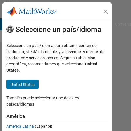
Saltar al contenido
MATLAB
Answers
B Answers
File Exchange
Cody
AI Chat Playground
Convers
Seleccione un país/idioma
Seleccione un país/idioma para obtener contenido
traducido, si está disponible, y ver eventos y ofertas de
Help with
productos y servicios locales. Según su ubicación
geográfica, recomendamos que seleccione:
United
code to fit a
States
.
BlackBody
to data to
United States
find
También puede seleccionar uno de estos
temperature
países/idiomas:
América
Caelan
1
América Latina
(Español)