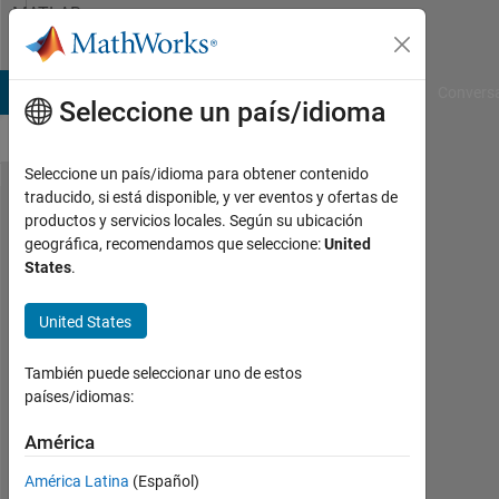
Saltar al contenido
MATLAB
Answers
B Answers
File Exchange
Cody
AI Chat Playground
Convers
Seleccione un país/idioma
Seleccione un país/idioma para obtener contenido
traducido, si está disponible, y ver eventos y ofertas de
Need help
productos y servicios locales. Según su ubicación
geográfica, recomendamos que seleccione:
United
converting
States
.
table back
to
United States
`geotable`
También puede seleccionar uno de estos
after
países/idiomas:
removing
América
and adding
back
América Latina
(Español)