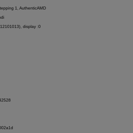
 Stepping 1, AuthenticAMD
mdi
(12101013), display :0
342528
002a1d