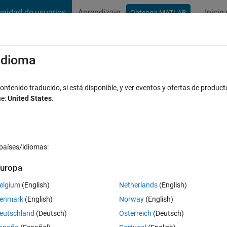
nidad de usuarios
Aprendizaje
Inicie
Obtenga MATLAB
t Playground
Conversaciones
Competiciones
Blogs
Publicac
xaminar
Preguntas frecuentes sobre MATLAB
Más
/idioma
tu 24.10
ntenido traducido, si está disponible, y ver eventos y ofertas de product
ne:
United States
.
tualizado a las 7 Jul. 2025
11 Visualizaciones (30 días)
países/idiomas:
uropa
elgium
(English)
Netherlands
(English)
0 votos
enmark
(English)
Norway
(English)
s causes MATLAB R2025a to crash. Please help.
eutschland
(Deutsch)
Österreich
(Deutsch)