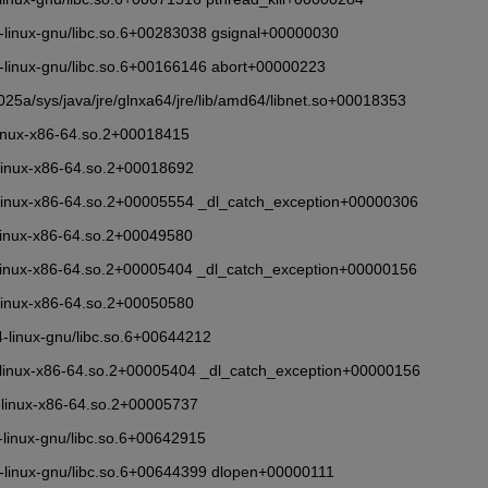
86_64-linux-gnu/libc.so.6+00283038 gsignal+00000030
86_64-linux-gnu/libc.so.6+00166146 abort+00000223
5a/sys/java/jre/glnxa64/jre/lib/amd64/libnet.so+00018353
/ld-linux-x86-64.so.2+00018415
4/ld-linux-x86-64.so.2+00018692
b64/ld-linux-x86-64.so.2+00005554 _dl_catch_exception+00000306
4/ld-linux-x86-64.so.2+00049580
b64/ld-linux-x86-64.so.2+00005404 _dl_catch_exception+00000156
4/ld-linux-x86-64.so.2+00050580
_64-linux-gnu/libc.so.6+00644212
ib64/ld-linux-x86-64.so.2+00005404 _dl_catch_exception+00000156
4/ld-linux-x86-64.so.2+00005737
_64-linux-gnu/libc.so.6+00642915
86_64-linux-gnu/libc.so.6+00644399 dlopen+00000111