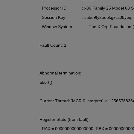
  Processor ID             : x86 Family 25 Model 68
  Session Key              : cube9fy2eoekgzcs05y5q
  Window System            : The X.Org Foundation 
Fault Count: 1
Abnormal termination:
abort()
Current Thread: 'MCR 0 interpret' id 125657883
Register State (from fault):
  RAX = 0000000000000000  RBX = 0000000000