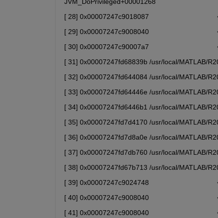
JVM_DoPrivileged+00001268
[ 28] 0x00007247c9018087                            
[ 29] 0x00007247c9008040                            
[ 30] 0x00007247c90007a7                            
[ 31] 0x00007247fd68839b /usr/local/MATLAB/R202
[ 32] 0x00007247fd644084 /usr/local/MATLAB/R202
[ 33] 0x00007247fd64446e /usr/local/MATLAB/R202
[ 34] 0x00007247fd6446b1 /usr/local/MATLAB/R202
[ 35] 0x00007247fd7d4170 /usr/local/MATLAB/R202
[ 36] 0x00007247fd7d8a0e /usr/local/MATLAB/R202
[ 37] 0x00007247fd7db760 /usr/local/MATLAB/R202
[ 38] 0x00007247fd67b713 /usr/local/MATLAB/R202
[ 39] 0x00007247c9024748                            
[ 40] 0x00007247c9008040                            
[ 41] 0x00007247c9008040                            