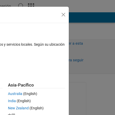
 sesión
ión
Más
Iniciar sesión para responder a esta
os y servicios locales. Según su ubicación
pregunta.
Compartir
Iniciar sesión para seguir
la actividad
Asia-Pacífico
Preguntada:
Australia
(English)
Rafael Diego
India
(English)
el 3 de Jul. de 2025
New Zealand
(English)
Respondida: