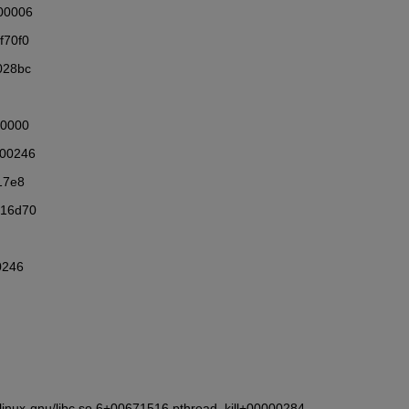
00006
f70f0
028bc
00000
000246
17e8
216d70
0246
6_64-linux-gnu/libc.so.6+00671516 pthread_kill+00000284