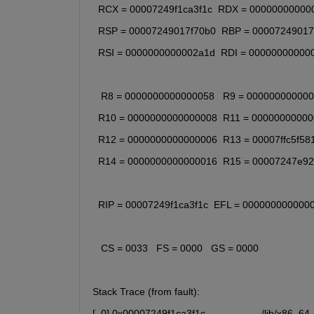
  RCX = 00007249f1ca3f1c  RDX = 00000000000
  RSP = 00007249017f70b0  RBP = 00007249017
  RSI = 0000000000002a1d  RDI = 00000000000
   R8 = 0000000000000058   R9 = 00000000000
  R10 = 0000000000000008  R11 = 0000000000
  R12 = 0000000000000006  R13 = 00007ffc5f58
  R14 = 0000000000000016  R15 = 00007247e9
  RIP = 00007249f1ca3f1c  EFL = 000000000000
   CS = 0033   FS = 0000   GS = 0000
Stack Trace (from fault):
[  0] 0x00007249f1ca3f1c                    /lib/x8