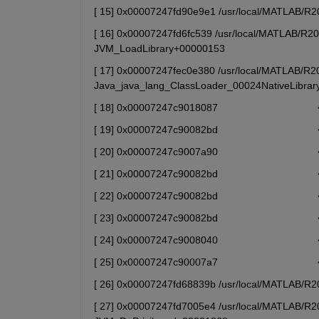
[ 15] 0x00007247fd90e9e1 /usr/local/MATLAB/R202
[ 16] 0x00007247fd6fc539 /usr/local/MATLAB/R2025
JVM_LoadLibrary+00000153
[ 17] 0x00007247fec0e380 /usr/local/MATLAB/R202
Java_java_lang_ClassLoader_00024NativeLibra
[ 18] 0x00007247c9018087                            
[ 19] 0x00007247c90082bd                            
[ 20] 0x00007247c9007a90                            
[ 21] 0x00007247c90082bd                            
[ 22] 0x00007247c90082bd                            
[ 23] 0x00007247c90082bd                            
[ 24] 0x00007247c9008040                            
[ 25] 0x00007247c90007a7                            
[ 26] 0x00007247fd68839b /usr/local/MATLAB/R202
[ 27] 0x00007247fd7005e4 /usr/local/MATLAB/R202