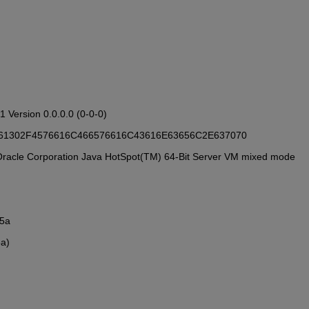
81 Version 0.0.0.0 (0-0-0)
: 72323461302F4576616C466576616C43616E63656C2E637070
ith Oracle Corporation Java HotSpot(TM) 64-Bit Server VM mixed mode
25a
5a)