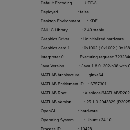
  Default Encoding         : UTF-8
  Deployed                 : false
  Desktop Environment      : KDE
  GNU C Library            : 2.40 stable
  Graphics Driver          : Uninitialized hardware 
  Graphics card 1          : 0x1002 ( 0x1002 ) 0x16
  Interpreter 0            : Executing request
  Java Version             : Java 1.8.0_202-b08 w
  MATLAB Architecture      : glnxa64
  MATLAB Entitlement ID    : 6757301
  MATLAB Root              : /usr/local/MATLAB/R20
  MATLAB Version           : 25.1.0.2943329 (R202
  OpenGL                   : hardware
  Operating System         : Ubuntu 24.10
  Process ID               : 10428