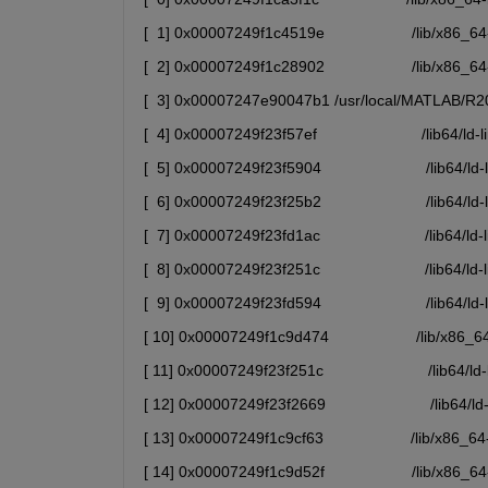
[  1] 0x00007249f1c4519e                    /lib/x
[  2] 0x00007249f1c28902                    /lib/x
[  3] 0x00007247e90047b1 /usr/local/MATLAB/R202
[  4] 0x00007249f23f57ef                        /lib64
[  5] 0x00007249f23f5904                        /lib6
[  6] 0x00007249f23f25b2                        /li
[  7] 0x00007249f23fd1ac                        /lib6
[  8] 0x00007249f23f251c                        /li
[  9] 0x00007249f23fd594                        /lib6
[ 10] 0x00007249f1c9d474                    /lib/x86
[ 11] 0x00007249f23f251c                        /l
[ 12] 0x00007249f23f2669                        /lib6
[ 13] 0x00007249f1c9cf63                    /lib/x86
[ 14] 0x00007249f1c9d52f                    /lib/x