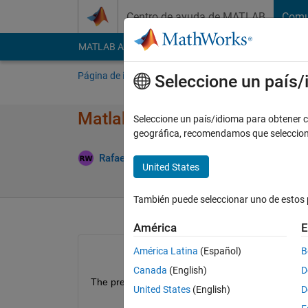
Saltar al contenido
Centro de ayuda de MATLAB
Comu
MATLAB Answers
File Exchange
Cody
AI Cha
Página de inicio
Preguntar
Responder
E
Seleccione un país
Matlab crashes often on Ubun
Seleccione un país/idioma para obtener co
geográfica, recomendamos que seleccio
Ac
Rafael Diego
3 Jul. 2025
1 Respuesta
United States
También puede seleccionar uno de estos 
América
E
América Latina
(Español)
B
Canada
(English)
D
The pressing of routhly 50 percent of the button
United States
(English)
D