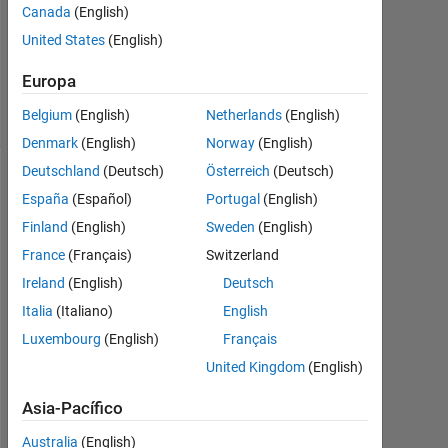
Respuestas
Canada
(English)
Actualizado
United States
(English)
a las 23 Ag.
2025
Europa
3 Visualizaciones
Belgium
(English)
Netherlands
(English)
(30 días)
Denmark
(English)
Norway
(English)
Deutschland
(Deutsch)
Österreich
(Deutsch)
Información
España
(Español)
Portugal
(English)
La
Finland
(English)
Sweden
(English)
pregunta
France
(Français)
Switzerland
está
Ireland
(English)
Deutsch
cerrada.
Vuélvala
Italia
(Italiano)
English
a
Luxembourg
(English)
Français
abrir
United Kingdom
(English)
para
editarla
Asia-Pacífico
o
responderla.
Australia
(English)