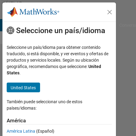
Saltar al contenido
MATLAB
Answers
B Answers
File Exchange
Cody
AI Chat Playground
Convers
Seleccione un país/idioma
Seleccione un país/idioma para obtener contenido
traducido, si está disponible, y ver eventos y ofertas de
asking
productos y servicios locales. Según su ubicación
geográfica, recomendamos que seleccione:
United
about
States
.
behaviour
of EV
United States
También puede seleccionar uno de estos
Ahmed
países/idiomas:
22
Ag.
América
2025
América Latina
(Español)
0