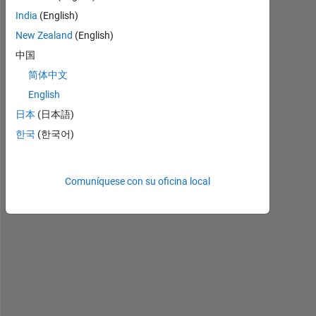
India
(English)
New Zealand
(English)
中国
简体中文
English
日本
(日本語)
한국
(한국어)
a
s
Comuníquese con su oficina local
k
i
n
g 
a
b
o
u
t 
b