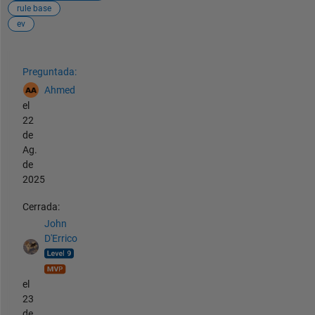
rule base
ev
Ver también
Preguntada:
Ahmed
el
22
de
Ag.
de
2025
Cerrada:
John
D'Errico
el
23
de