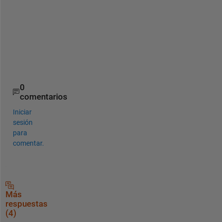
y
p
e
c
d
.
0
comentarios
Iniciar
sesión
para
comentar.
Más
respuestas
(4)