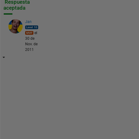
Respuesta
aceptada
Jan
el
30 de
Nov. de
2011
T
h
e 
s
t
a
r
t
u
p 