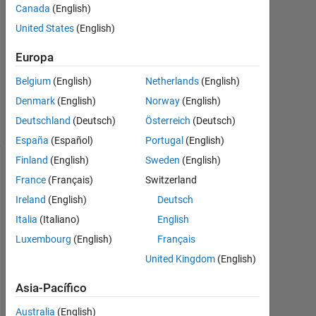
Canada
(English)
Respuesta
United States
(English)
aceptada
Europa
Actualizado
a las 16 Ag.
Belgium
(English)
Netherlands
(English)
2024
Denmark
(English)
Norway
(English)
81 Visualizaciones
Deutschland
(Deutsch)
Österreich
(Deutsch)
(30 días)
España
(Español)
Portugal
(English)
Finland
(English)
Sweden
(English)
Mostrar
France
(Français)
Switzerland
comentarios
Ireland
(English)
Deutsch
más
Italia
(Italiano)
English
antiguos
Luxembourg
(English)
Français
United Kingdom
(English)
Asia-Pacífico
H
i 
Australia
(English)