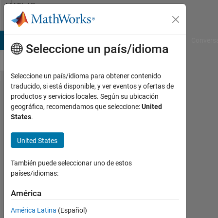
Saltar al contenido
MATLAB
Answers
B Answers
File Exchange
Cody
AI Chat Playground
Convers
Seleccione un país/idioma
Seleccione un país/idioma para obtener contenido
traducido, si está disponible, y ver eventos y ofertas de
Where to
productos y servicios locales. Según su ubicación
geográfica, recomendamos que seleccione:
United
store my
States
.
pathdef.m
United States
ws
También puede seleccionar uno de estos
30
países/idiomas:
Nov.
2011
América
5
Respuestas
América Latina
(Español)