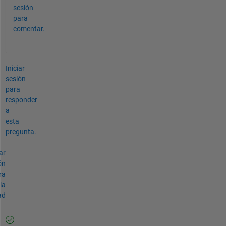
sesión
para
comentar.
Iniciar
sesión
para
responder
a
esta
pregunta.
ar
ón
ra
la
ad