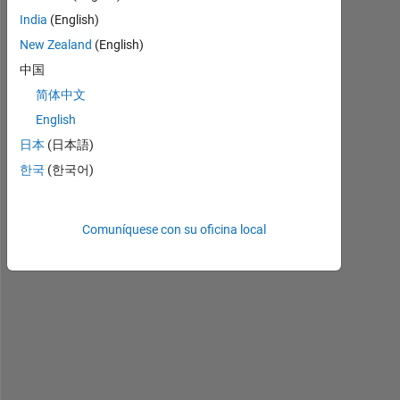
a
India
(English)
l
l
New Zealand
(English)
中国
I 
简体中文
n
English
e
日本
(日本語)
e
d 
한국
(한국어)
t
o 
d
Comuníquese con su oficina local
o 
r
u
n 
m
y 
p
r
o