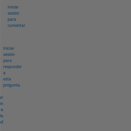
Iniciar
sesión
para
comentar.
Iniciar
sesión
para
responder
a
esta
pregunta.
ar
ón
ra
la
ad