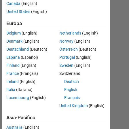
Canada
(English)
77 Visualizaciones
United States
(English)
(30 días)
Europa
Mostrar
Belgium
(English)
Netherlands
(English)
comentarios
Denmark
(English)
Norway
(English)
más
Deutschland
(Deutsch)
Österreich
(Deutsch)
antiguos
España
(Español)
Portugal
(English)
Finland
(English)
Sweden
(English)
France
(Français)
Switzerland
H
Ireland
(English)
Deutsch
i 
Italia
(Italiano)
English
e
Luxembourg
(English)
Français
v
e
United Kingdom
(English)
r
y
Asia-Pacífico
b
Australia
(English)
o