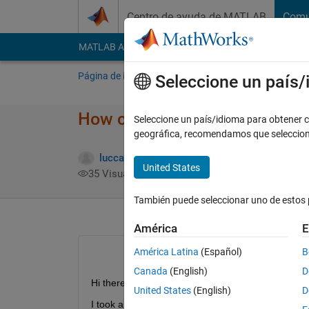
Saltar al contenido
Centro de ayuda de MATLAB
Comu
MATLAB Answers
File Exchange
Cody
AI Cha
Página de inicio
Preguntar
Responder
E
Seleccione un país
How can I convert a 3D point 
Seleccione un país/idioma para obtener co
geográfica, recomendamos que seleccio
Respu
lucca k
10 Oct. 2015
1 Respuesta
United States
35 Visualizaciones (30 días)
También puede seleccionar uno de estos 
América
E
América Latina
(Español)
B
Canada
(English)
D
Hi there, I am writing my thesis about a cleaning 
United States
(English)
D
I took a snapshot with the kinect depth camera. Th