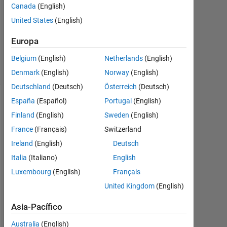
2
Canada
(English)
Respuestas
United States
(English)
Respuesta
Europa
aceptada
Belgium
(English)
Netherlands
(English)
29 Visualizaciones
(30 días)
Denmark
(English)
Norway
(English)
Deutschland
(Deutsch)
Österreich
(Deutsch)
España
(Español)
Portugal
(English)
Finland
(English)
Sweden
(English)
France
(Français)
Switzerland
Ireland
(English)
Deutsch
Italia
(Italiano)
English
Luxembourg
(English)
Français
United Kingdom
(English)
I 
t
Asia-Pacífico
h
i
Australia
(English)