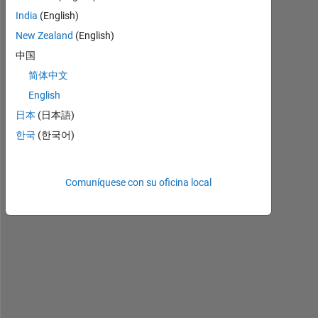
n
India
(English)
k 
New Zealand
(English)
I
'
中国
m 
简体中文
n
English
e
a
日本
(日本語)
r
한국
(한국어)
l
y 
t
Comuníquese con su oficina local
h
e
r
e 
w
i
t
h 
t