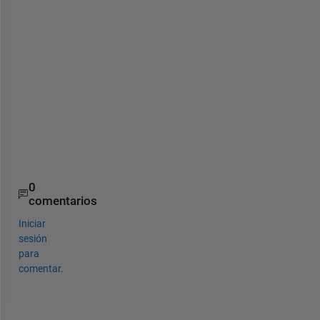
=
1
,
2
,
3
,
4
.
.
?
0
comentarios
Iniciar
sesión
para
comentar.