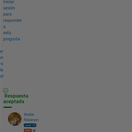
Iniciar
sesión
para
responder
a
esta
pregunta.
ar
ón
ra
la
ad
Respuesta
aceptada
Walter
Roberson
el