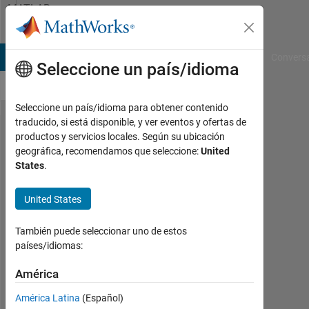
Saltar al contenido
MATLAB
Answers
B Answers
File Exchange
Cody
AI Chat Playground
Convers
Seleccione un país/idioma
Seleccione un país/idioma para obtener contenido
traducido, si está disponible, y ver eventos y ofertas de
For loop
productos y servicios locales. Según su ubicación
geográfica, recomendamos que seleccione:
United
and
States
.
indexing
combined?
United States
También puede seleccionar uno de estos
Tom
países/idiomas:
10
América
En.
2012
América Latina
(Español)