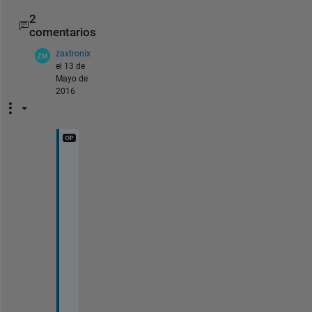
2
comentarios
zaxtronix
el 13 de
Mayo de
2016
t
h
a
n
k
s
, 
t
h
i
s 