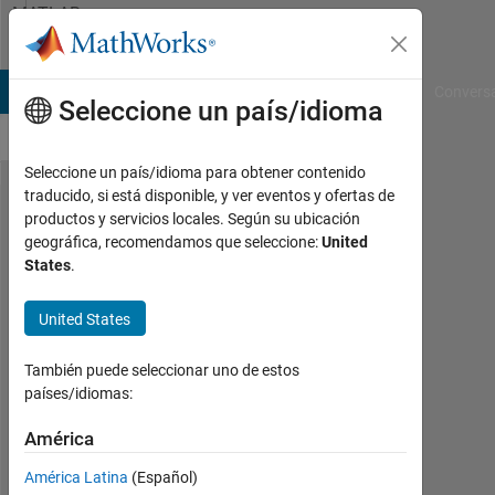
Saltar al contenido
MATLAB
Answers
B Answers
File Exchange
Cody
AI Chat Playground
Convers
Seleccione un país/idioma
Seleccione un país/idioma para obtener contenido
traducido, si está disponible, y ver eventos y ofertas de
How
productos y servicios locales. Según su ubicación
geográfica, recomendamos que seleccione:
United
can I
States
.
return
the
United States
values
También puede seleccionar uno de estos
of a
países/idiomas:
loop
América
zaxtronix
América Latina
(Español)