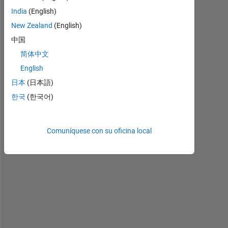
India
(English)
New Zealand
(English)
中国
I 
w
简体中文
a
English
n
日本
(日本語)
t 
t
한국
(한국어)
o 
r
e
Comuníquese con su oficina local
t
u
r
n 
t
h
e 
e
n