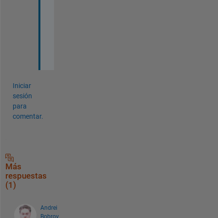
o
u
t 
i
t
.
Iniciar
sesión
para
comentar.
Más
respuestas
(1)
Andrei
Bobrov