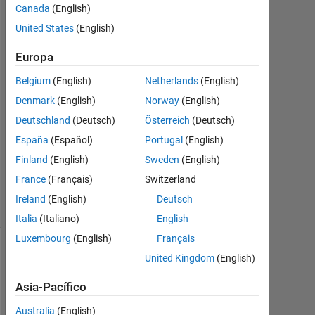
12
Canada
(English)
Mayo
United States
(English)
2016
2
Europa
Respuestas
Belgium
(English)
Netherlands
(English)
Respuesta
Denmark
(English)
Norway
(English)
aceptada
Deutschland
(Deutsch)
Österreich
(Deutsch)
España
(Español)
Portugal
(English)
Actualizado
Finland
(English)
Sweden
(English)
a las 13
Mayo 2016
France
(Français)
Switzerland
5 Visualizaciones
Ireland
(English)
Deutsch
(30 días)
Italia
(Italiano)
English
Luxembourg
(English)
Français
United Kingdom
(English)
Asia-Pacífico
Australia
(English)