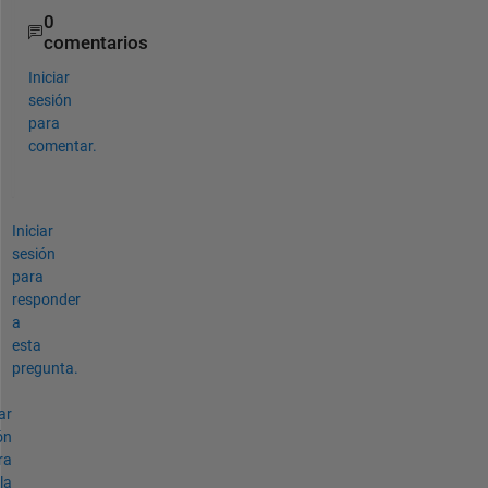
0
comentarios
Iniciar
sesión
para
comentar.
Iniciar
sesión
para
responder
a
esta
pregunta.
ar
ón
ra
la