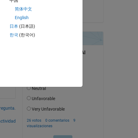
中国
Abhisek Roy
简体中文
el 3 de Jun. de 2016
English
日本
(日本語)
한국
(한국어)
 
 
e 
pregunta.
actividad