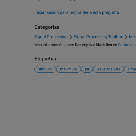
Iniciar sesión para responder a esta pregunta.
Categorías
Signal Processing
Signal Processing Toolbox
Mea
Más información sobre
Descriptive Statistics
en
Centro de
Etiquetas
simulink
maximum
pll
wave analysis
simp
Ver también