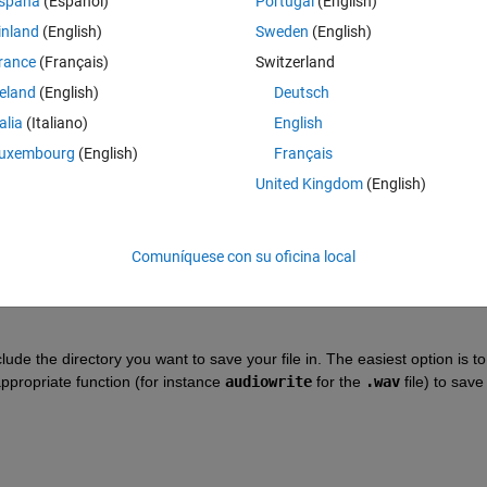
spaña
(Español)
Portugal
(English)
inland
(English)
Sweden
(English)
rance
(Français)
Switzerland
reland
(English)
Deutsch
talia
(Italiano)
English
Iniciar sesión para responder a esta 
uxembourg
(English)
Français
United Kingdom
(English)
Compartir
Iniciar sesión para seguir la 
Comuníquese con su oficina local
1 voto
ude the directory you want to save your file in. The easiest option is to
appropriate function (for instance
audiowrite
 for the
.wav
 file) to save 