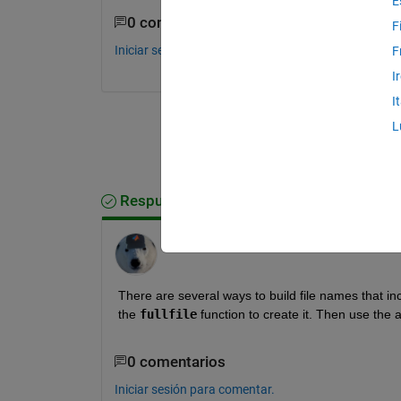
E
0 comentarios
F
Iniciar sesión para comentar.
F
I
I
L
Respuesta aceptada
Star Strider
el 6 de Jul. de 2016
There are several ways to build file names that incl
the
fullfile
 function to create it. Then use the 
0 comentarios
Iniciar sesión para comentar.