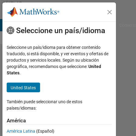
Saltar al contenido
MATLAB
Answers
B Answers
File Exchange
Cody
AI Chat Playground
Convers
Seleccione un país/idioma
Seleccione un país/idioma para obtener contenido
traducido, si está disponible, y ver eventos y ofertas de
How do I
productos y servicios locales. Según su ubicación
geográfica, recomendamos que seleccione:
United
prevent
States
.
figure
container
United States
from
También puede seleccionar uno de estos
getting
países/idiomas:
docked
América
by
default?
América Latina
(Español)