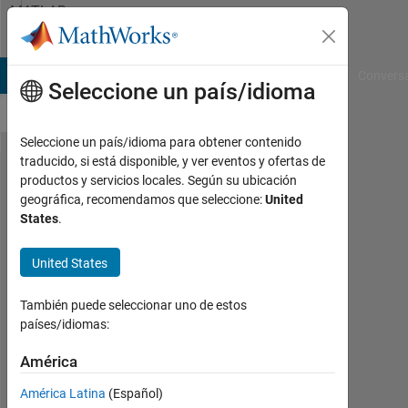
Saltar al contenido
MATLAB
Answers
B Answers
File Exchange
Cody
AI Chat Playground
Convers
Seleccione un país/idioma
Seleccione un país/idioma para obtener contenido
traducido, si está disponible, y ver eventos y ofertas de
Scroll
productos y servicios locales. Según su ubicación
geográfica, recomendamos que seleccione:
United
bar on
States
.
App
designer
United States
También puede seleccionar uno de estos
Suyeon
países/idiomas:
Byun
9
América
Ag.
2016
América Latina
(Español)