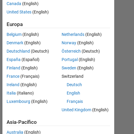
2016
Canada
(English)
1
United States
(English)
Respuesta
Europa
Actualizado
Belgium
(English)
Netherlands
(English)
a las 16
Mzo. 2017
Denmark
(English)
Norway
(English)
4 Visualizaciones
Deutschland
(Deutsch)
Österreich
(Deutsch)
(30 días)
España
(Español)
Portugal
(English)
Finland
(English)
Sweden
(English)
France
(Français)
Switzerland
Ireland
(English)
Deutsch
Italia
(Italiano)
English
Luxembourg
(English)
Français
United Kingdom
(English)
Asia-Pacífico
H
i 
Australia
(English)