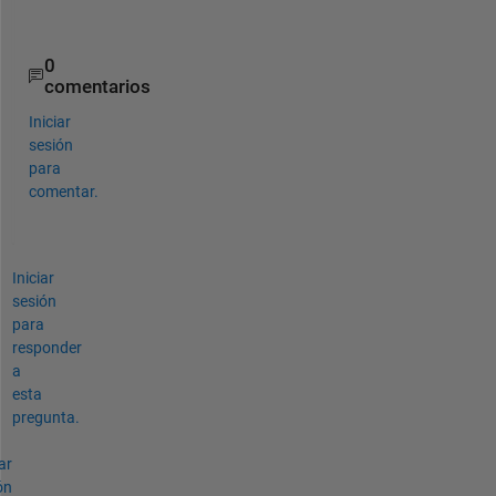
u
0
comentarios
Iniciar
sesión
para
comentar.
Iniciar
sesión
para
responder
a
esta
pregunta.
ar
ón