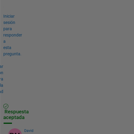
Iniciar
sesión
para
responder
a
esta
pregunta.
ar
ón
ra
la
ad
Respuesta
aceptada
David