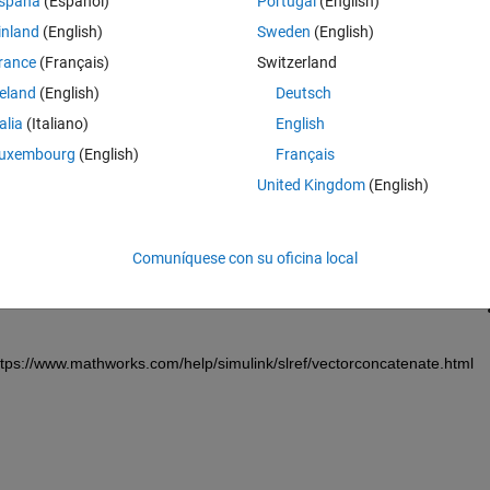
spaña
(Español)
Portugal
(English)
inland
(English)
Sweden
(English)
rance
(Français)
Switzerland
reland
(English)
Deutsch
talia
(Italiano)
English
Iniciar sesión para responder a esta 
uxembourg
(English)
Français
United Kingdom
(English)
Compartir
Iniciar sesión para seguir la 
Comuníquese con su oficina local
0 votos
: https://www.mathworks.com/help/simulink/slref/vectorconcatenate.html