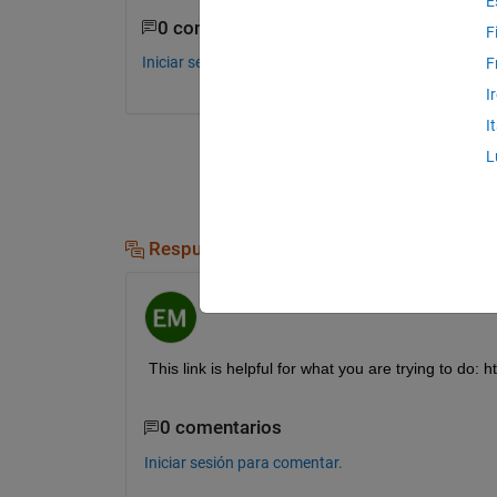
E
0 comentarios
F
Iniciar sesión para comentar.
F
I
I
L
Respuestas (1)
Ed Marquez
el 13 de En. de 2017
This link is helpful for what you are trying to do
0 comentarios
Iniciar sesión para comentar.