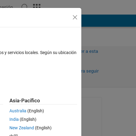
 sesión
ión
Más
Iniciar sesión para responder a esta
os y servicios locales. Según su ubicación
pregunta.
Compartir
Iniciar sesión para seguir
la actividad
Asia-Pacífico
Preguntada:
Australia
(English)
Moritz Hägele
India
(English)
el 9 de En. de 2017
New Zealand
(English)
Respondida: