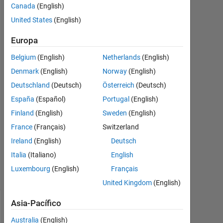
Canada
(English)
United States
(English)
John
11
Europa
En.
2017
Belgium
(English)
Netherlands
(English)
1
Denmark
(English)
Norway
(English)
Respuesta
Deutschland
(Deutsch)
Österreich
(Deutsch)
Respuesta
España
(Español)
Portugal
(English)
aceptada
Finland
(English)
Sweden
(English)
France
(Français)
Switzerland
Actualizado
Ireland
(English)
Deutsch
a las 16 En.
2017
Italia
(Italiano)
English
11 Visualizaciones
Luxembourg
(English)
Français
(30 días)
United Kingdom
(English)
Asia-Pacífico
Australia
(English)