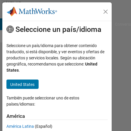
Saltar al contenido
MATLAB
Answers
B Answers
File Exchange
Cody
AI Chat Playground
Convers
Seleccione un país/idioma
Seleccione un país/idioma para obtener contenido
traducido, si está disponible, y ver eventos y ofertas de
Trailing
productos y servicios locales. Según su ubicación
geográfica, recomendamos que seleccione:
United
Sum
States
.
Calculation
using pre-
United States
defined
También puede seleccionar uno de estos
kernel
países/idiomas:
starting at
América
incorrect
cell
América Latina
(Español)