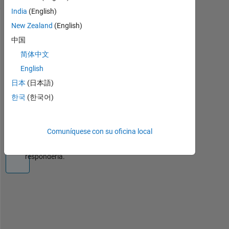
India
(English)
New Zealand
(English)
Información
中国
La
简体中文
pregunta
English
está
cerrada.
日本
(日本語)
Vuélvala
한국
(한국어)
a
abrir
para
Comuníquese con su oficina local
editarla
o
responderla.