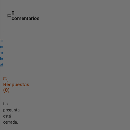
d
0
comentarios
ar
ón
ra
la
ad
Respuestas
(0)
La
pregunta
está
cerrada.