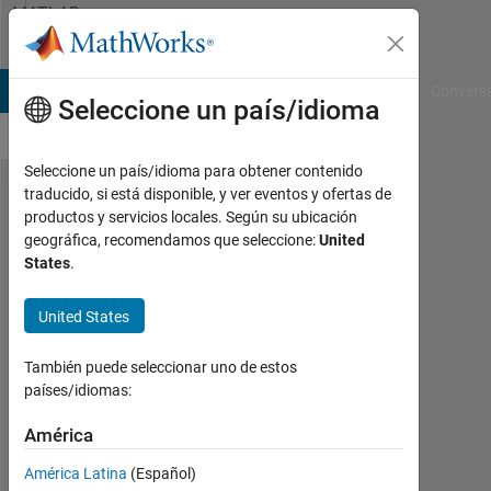
Saltar al contenido
MATLAB
Answers
B Answers
File Exchange
Cody
AI Chat Playground
Convers
Seleccione un país/idioma
Seleccione un país/idioma para obtener contenido
traducido, si está disponible, y ver eventos y ofertas de
i an anfis
productos y servicios locales. Según su ubicación
geográfica, recomendamos que seleccione:
United
what is the
States
.
reason that
epoch error
United States
dose not
También puede seleccionar uno de estos
decreases?
países/idiomas:
my case is
América
in output in
linear and
América Latina
(Español)