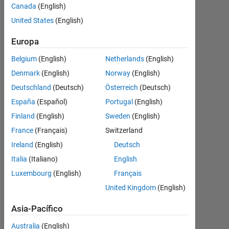
input mf s
Canada
(English)
are
United States
(English)
triangular
Europa
and
Belgium
(English)
Netherlands
(English)
optimization
Denmark
(English)
Norway
(English)
in hybrid
Deutschland
(Deutsch)
Österreich
(Deutsch)
España
(Español)
Portugal
(English)
monideepa
Finland
(English)
Sweden
(English)
23
France
(Français)
Switzerland
Mzo.
2017
Ireland
(English)
Deutsch
0
Italia
(Italiano)
English
Respuestas
Luxembourg
(English)
Français
Actualizado
United Kingdom
(English)
a las 20 Ag.
2021
Asia-Pacífico
2 Visualizaciones
(30 días)
Australia
(English)