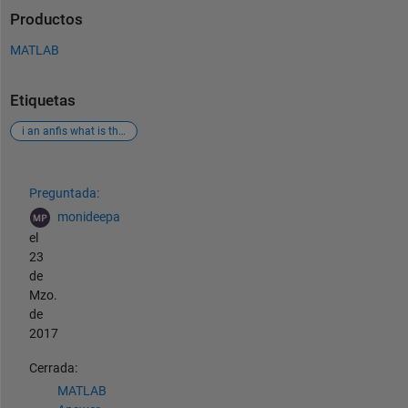
Productos
MATLAB
Etiquetas
i an anfis what is the reason that epoch error dose not decreases? my case is in output in linear and input mf s are triangular and optimization in hybrid
Ver también
Preguntada:
monideepa
el
23
de
Mzo.
de
2017
Cerrada:
MATLAB