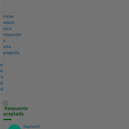
Iniciar
sesión
para
responder
a
esta
pregunta.
ar
ón
ra
la
ad
Respuesta
aceptada
Stephen23