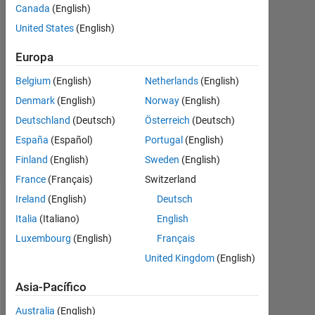
2
Canada
(English)
Respuestas
United States
(English)
Respuesta
Europa
aceptada
Belgium
(English)
Netherlands
(English)
Actualizado
Denmark
(English)
Norway
(English)
a las 27
Deutschland
(Deutsch)
Österreich
(Deutsch)
Mzo. 2017
España
(Español)
Portugal
(English)
16 Visualizaciones
Finland
(English)
Sweden
(English)
(30 días)
France
(Français)
Switzerland
Ireland
(English)
Deutsch
Mostrar
Italia
(Italiano)
English
comentarios
Luxembourg
(English)
Français
más
antiguos
United Kingdom
(English)
Asia-Pacífico
Australia
(English)