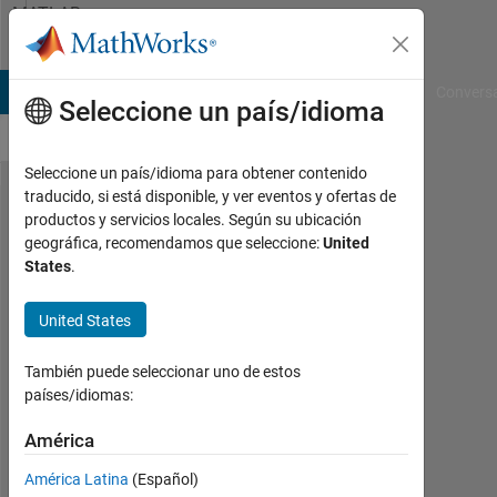
Saltar al contenido
MATLAB
Answers
B Answers
File Exchange
Cody
AI Chat Playground
Convers
Seleccione un país/idioma
Seleccione un país/idioma para obtener contenido
traducido, si está disponible, y ver eventos y ofertas de
10kW
productos y servicios locales. Según su ubicación
geográfica, recomendamos que seleccione:
United
permanent
States
.
magnet
synchronous
United States
machine
También puede seleccionar uno de estos
data.....
países/idiomas:
América
Girisha
Joshi
América Latina
(Español)
8