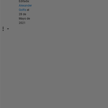
Editada:
Alexander
Golfis
el
28 de
Mayo de
2021
I 
a
l
s
o 
n
e
e
d
e
d 
c
o