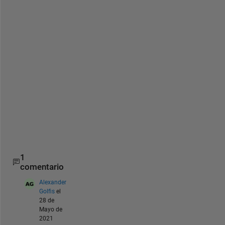
e 
p
l
s
.
.
.
.
.
.
.
.
.
1
comentario
Alexander
Golfis
el
28 de
Mayo de
2021