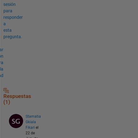
sesión
para
responder
a
esta
pregunta.
ar
ón
ra
la
ad
Respuestas
(1)
Stamatia
Gkiala
Fikari
el
22 de