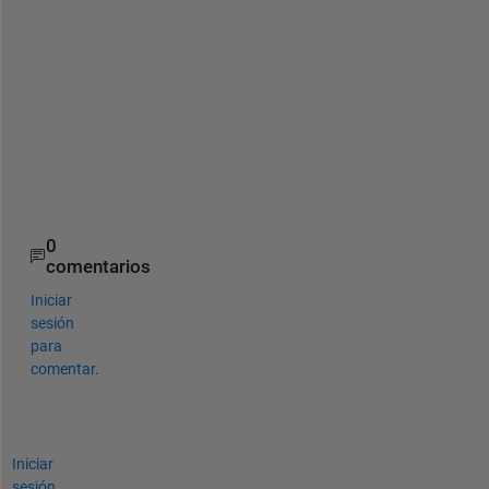
a
s
e 
t
e
l
l 
m
e
0
comentarios
Iniciar
sesión
para
comentar.
Iniciar
sesión