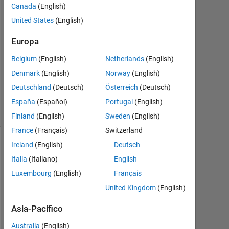
Canada
(English)
Abr.
United States
(English)
2012
1
Europa
Respuesta
Belgium
(English)
Netherlands
(English)
Actualizado
Denmark
(English)
Norway
(English)
a las 28
Deutschland
(Deutsch)
Österreich
(Deutsch)
Mayo 2021
5 Visualizaciones
España
(Español)
Portugal
(English)
(30 días)
Finland
(English)
Sweden
(English)
France
(Français)
Switzerland
Ireland
(English)
Deutsch
Italia
(Italiano)
English
Luxembourg
(English)
Français
United Kingdom
(English)
Asia-Pacífico
Australia
(English)