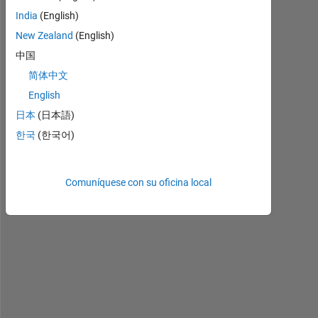
I 
India
(English)
a
m 
New Zealand
(English)
d
中国
e
简体中文
v
e
English
l
日本
(日本語)
o
한국
(한국어)
p
i
n
Comuníquese con su oficina local
g 
w
i
n
d 
e
n
e
r
g