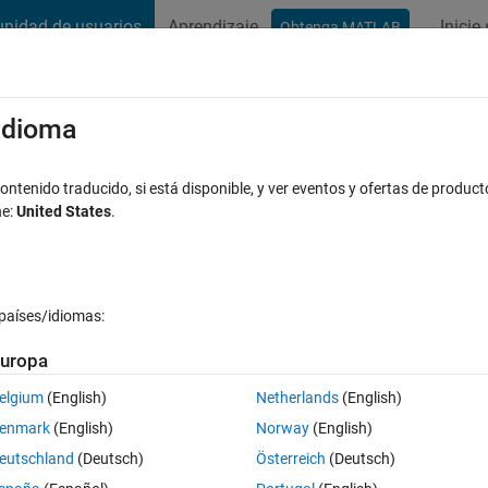
nidad de usuarios
Aprendizaje
Inicie
Obtenga MATLAB
t Playground
Conversaciones
Competiciones
Blogs
Publicac
xaminar
Preguntas frecuentes sobre MATLAB
Más
/idioma
 in xlsx file using xlsread function of
ntenido traducido, si está disponible, y ver eventos y ofertas de product
ne:
United States
.
a aceptada
Actualizado a las 1 Ag. 2017
8 Visualizaciones (30 d
países/idiomas:
uropa
Mostrar comentarios más 
elgium
(English)
Netherlands
(English)
0 votos
Abrir en MATLAB Online
enmark
(English)
Norway
(English)
eutschland
(Deutsch)
Österreich
(Deutsch)