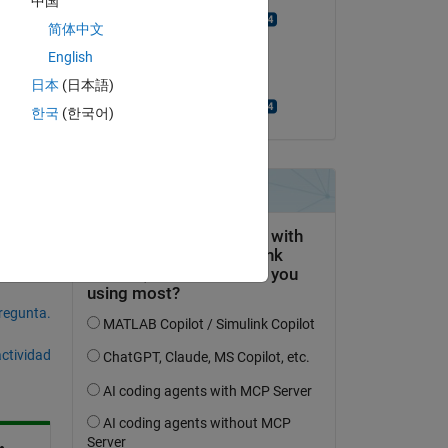
中国
Matthew Eicholtz
ead 
简体中文
el 1 de Ag. de 2017
English
Aceptada:
Copy
日本
(日本語)
Matthew Eicholtz
한국
(한국어)
pregunta.
actividad