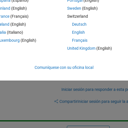
spaña
(Español)
Portugal
(English)
ns of mix data type. I want to plot few numerical columns which are spr
inland
(English)
Sweden
(English)
sread function like below
rance
(Français)
Switzerland
Theme
reland
(English)
Deutsch
:M70023'
).
talia
(Italiano)
English
 vs M clm.How to declare this instead of using long range.
uxembourg
(English)
Français
United Kingdom
(English)
Comuníquese con su oficina local
Iniciar sesión para responder a esta 
Compartir
Iniciar sesión para seguir la 