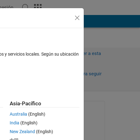
 sesión
ión
Más
Iniciar sesión para responder a esta
os y servicios locales. Según su ubicación
pregunta.
Compartir
Iniciar sesión para seguir
la actividad
ías)
Asia-Pacífico
antiguos
Preguntada:
Australia
(English)
POKA
India
(English)
el 1 de Ag. de 2017
New Zealand
(English)
Comentada: