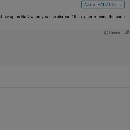
Abrir en MATLAB Online
show up as NaN when you use xlsread? If so, after running the code 
Theme