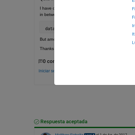
E
I have one xlsx file.I have near about 20-30 colum
F
in between of these columns. I have been using xl
F
I
 data=xlsread(
'test.xlsx'
,
'sheet1'
,
'A1
I
But among these columns I want to plot only A clm
L
Thanks.
0 comentarios
Iniciar sesión para comentar.
Respuesta aceptada
Matthew Eicholtz
el 1 de Ag. de 2017