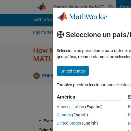
Saltar al contenido
Centro de ayuda de MATLAB
Comu
MATLAB Answers
File Exchange
Cody
AI Cha
Página de inicio
Preguntar
Responder
E
Seleccione un país
How to select particular column
Seleccione un país/idioma para obtener co
geográfica, recomendamos que seleccio
MATLAB ?
United States
Respuest
POKA
1 Ag. 2017
1 Respuesta
También puede seleccionar uno de estos 
América
E
América Latina
(Español)
B
Canada
(English)
D
Hi Everybody,
United States
(English)
D
Quite frequent I am to this site nowadays.