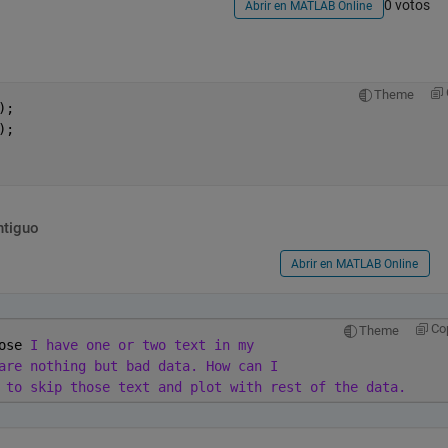
0 votos
Abrir en MATLAB Online
Theme
);
);
ntiguo
Abrir en MATLAB Online
Co
Theme
ose 
I have one or two text in my
are nothing but bad data. How can I 
 to skip those text and plot with rest of the data.