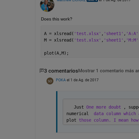
Does this work?
A = xlsread(
'test.xlsx'
,
'sheet1'
,
'A:A'
M = xlsread(
'test.xlsx'
,
'sheet1'
,
'M:M'
plot(A,M);
3 comentarios
Mostrar 1 comentario más a
POKA
el 1 de Ag. de 2017
   Just 
One more doubt 
, supp
numerical  
data column which 
plot 
those column. I mean how