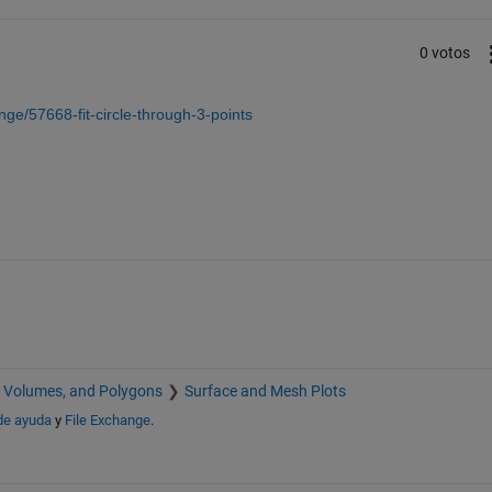
0 votos
ge/57668-fit-circle-through-3-points
, Volumes, and Polygons
Surface and Mesh Plots
de ayuda
y
File Exchange
.