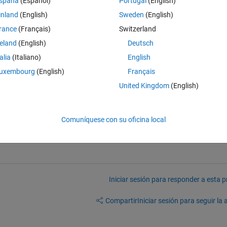
spaña
(Español)
Portugal
(English)
inland
(English)
Sweden
(English)
rance
(Français)
Switzerland
reland
(English)
Deutsch
talia
(Italiano)
English
uxembourg
(English)
Français
United Kingdom
(English)
Comuníquese con su oficina local
Iniciar sesión para responder a esta 
Compartir
Iniciar sesión para seguir la 