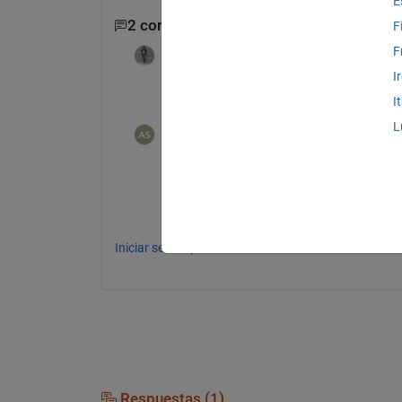
E
2 comentarios
F
F
KSSV
el 11 de Sept. de 2017
I
YOu mean a circular arc?
I
L
Akshay Singhvi
el 11 de Sept. de 2017
yes .
Iniciar sesión para comentar.
Respuestas (1)