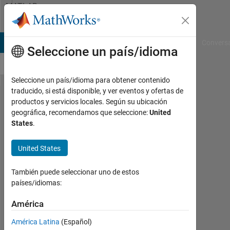
Saltar al contenido
MATLAB
Answers
B Answers
File Exchange
Cody
AI Chat Playground
Convers
Seleccione un país/idioma
Seleccione un país/idioma para obtener contenido
traducido, si está disponible, y ver eventos y ofertas de
Finding
productos y servicios locales. Según su ubicación
geográfica, recomendamos que seleccione:
United
specfic
States
.
string
within
United States
another
También puede seleccionar uno de estos
string
países/idiomas:
América
Simon
18
América Latina
(Español)