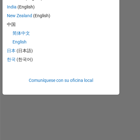
a
India
(English)
m 
h
New Zealand
(English)
a
中国
v
简体中文
i
n
English
g 
日本
(日本語)
t
한국
(한국어)
r
o
u
Comuníquese con su oficina local
b
l
e 
f
i
n
d
i
n
g 