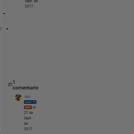
Sept. de
2017
str1 = 
'\\blabla\blabla\blabla\blabla\blabla\blabl
str2 = 
'04 - Black' 
;
idx = strfind(str1,str2)
str1(idx:(idx+length(str2)-1))
1
comentario
Jan
el
27 de
Sept.
de
2017