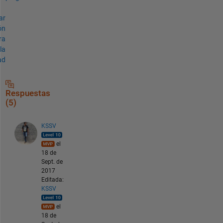
ar
ón
ra
la
ad
Respuestas
(5)
KSSV
el
18 de
Sept. de
2017
Editada:
KSSV
el
18 de