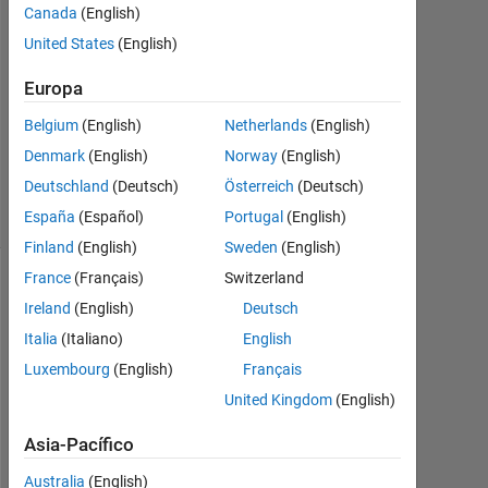
Sept.
Canada
(English)
2017
United States
(English)
5
Respuestas
Europa
Actualizado
Belgium
(English)
Netherlands
(English)
a las 26
Denmark
(English)
Norway
(English)
Nov. 2018
Deutschland
(Deutsch)
Österreich
(Deutsch)
9 Visualizaciones
(30 días)
España
(Español)
Portugal
(English)
Finland
(English)
Sweden
(English)
France
(Français)
Switzerland
Mostrar
Ireland
(English)
Deutsch
comentarios
Italia
(Italiano)
English
más
antiguos
Luxembourg
(English)
Français
United Kingdom
(English)
Asia-Pacífico
I 
Australia
(English)