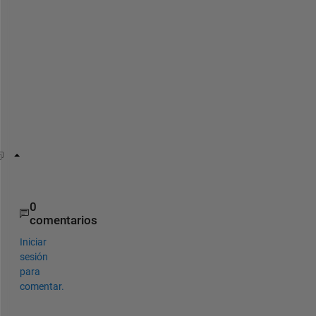
X 
- 
'
, 
t
h
e
n
:
folder = regexp(path, 
'(?<=\\[0-9]{2}\s-\s[^\\]+\\
0
comentarios
Iniciar
sesión
para
comentar.