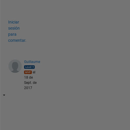
h
.
Iniciar
sesión
para
comentar.
Guillaume
el
18 de
Sept. de
2017
i
f 
t