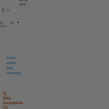
2016
if 
strcmp(VariableWithSelectedImageName, 
'im
heme
   imshow(image2);
elseif 
strcmp(VariableWithSelectedImagename,
   imshow(image4);
end
Iniciar
sesión
para
comentar.
Más
respuestas
(9)