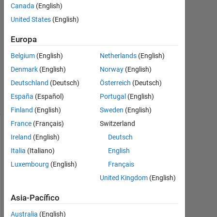
Respuestas
Canada
(English)
United States
(English)
Respuesta
aceptada
Europa
Belgium
(English)
Netherlands
(English)
Actualizado
a las 14
Denmark
(English)
Norway
(English)
Abr. 2019
Deutschland
(Deutsch)
Österreich
(Deutsch)
19 Visualizaciones
España
(Español)
Portugal
(English)
(30 días)
Finland
(English)
Sweden
(English)
France
(Français)
Switzerland
Mostrar
Ireland
(English)
Deutsch
comentarios
Italia
(Italiano)
English
más
Luxembourg
(English)
Français
antiguos
United Kingdom
(English)
Asia-Pacífico
H
Australia
(English)