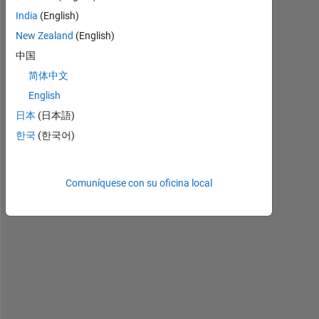
E
India
(English)
l
New Zealand
(English)
l
o
中国
, 
简体中文
w
English
e 
a
日本
(日本語)
r
한국
(한국어)
e 
w
o
Comuníquese con su oficina local
r
k
i
n
g 
o
n 
D
I