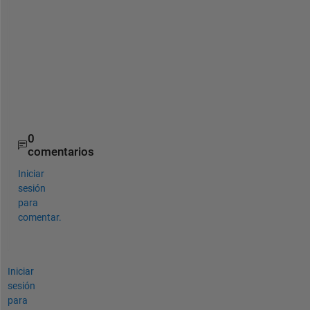
a
r
d
s 
A
l
e
x
0
comentarios
Iniciar
sesión
para
comentar.
Iniciar
sesión
para