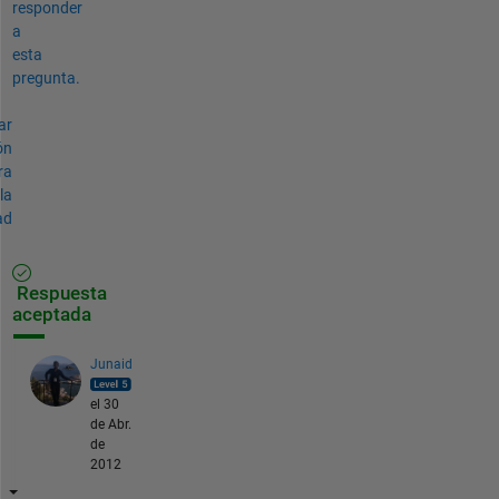
responder
a
esta
pregunta.
ar
ón
ra
la
ad
Respuesta
aceptada
Junaid
el 30
de Abr.
de
2012