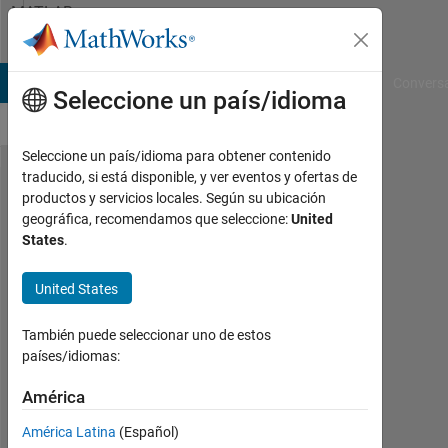
Saltar al contenido
MATLAB
Answers
B Answers
File Exchange
Cody
AI Chat Playground
Convers
Seleccione un país/idioma
Seleccione un país/idioma para obtener contenido
traducido, si está disponible, y ver eventos y ofertas de
Loading
productos y servicios locales. Según su ubicación
geográfica, recomendamos que seleccione:
United
images
States
.
in a
variable..
United States
También puede seleccionar uno de estos
Alex
países/idiomas:
30
Abr.
América
2012
América Latina
(Español)
10