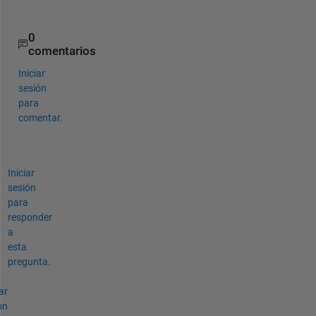
!
0
comentarios
Iniciar
sesión
para
comentar.
Iniciar
sesión
para
responder
a
esta
pregunta.
ar
ón