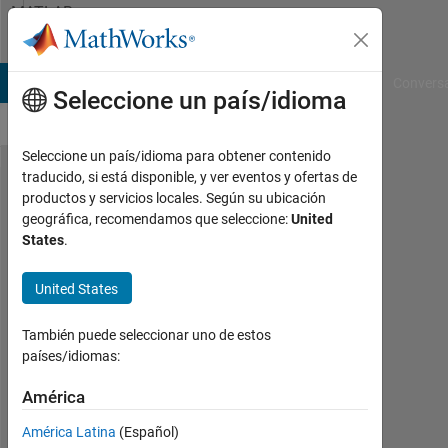
Saltar al contenido
MATLAB
Answers
B Answers
File Exchange
Cody
AI Chat Playground
Convers
Seleccione un país/idioma
Seleccione un país/idioma para obtener contenido
traducido, si está disponible, y ver eventos y ofertas de
For 2
productos y servicios locales. Según su ubicación
geográfica, recomendamos que seleccione:
United
curves,
States
.
how to
have
United States
xticks
También puede seleccionar uno de estos
on
países/idiomas:
both
América
the
above
América Latina
(Español)