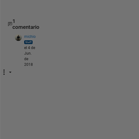
か
。
1
comentario
michio
el 4 de
Jun.
de
2018
U
R
L
を
ハ
イ
パ
ー