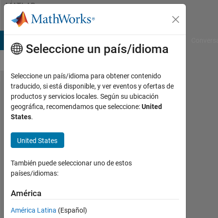
Saltar al contenido
MATLAB
Answers
B Answers
File Exchange
Cody
AI Chat Playground
Convers
Seleccione un país/idioma
Seleccione un país/idioma para obtener contenido
traducido, si está disponible, y ver eventos y ofertas de
SegNet
productos y servicios locales. Según su ubicación
geográfica, recomendamos que seleccione:
United
を用い
States
.
た​セマ
ンティ
United States
ックセ
También puede seleccionar uno de estos
グメ​ン
países/idiomas:
テーシ
América
ョンの
転移学​
América Latina
(Español)