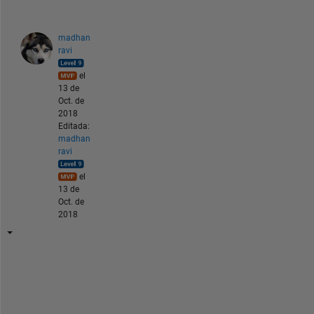
madhan
ravi
el
13 de
Oct. de
2018
Editada:
madhan
ravi
el
13 de
Oct. de
2018
N
o
t 