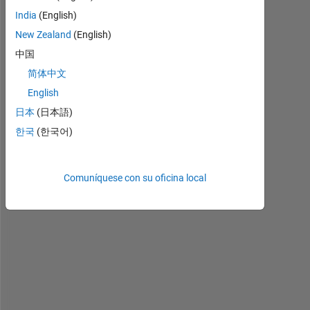
India
(English)
New Zealand
(English)
中国
W
h
简体中文
a
English
t 
日本
(日本語)
i
s 
한국
(한국어)
t
h
e 
Comuníquese con su oficina local
b
e
s
t 
w
a
y 
t
o 