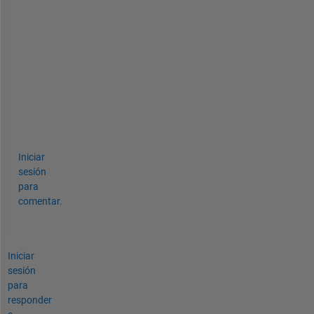
E
x
a
m
p
l
e
?
Iniciar
sesión
para
comentar.
Iniciar
sesión
para
responder