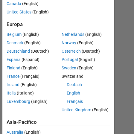
Ulrik
Canada
(English)
William
United States
(English)
Nash
13
Europa
Oct.
Belgium
(English)
Netherlands
(English)
2018
Denmark
(English)
Norway
(English)
2
Respuestas
Deutschland
(Deutsch)
Österreich
(Deutsch)
España
(Español)
Portugal
(English)
Actualizado
Finland
(English)
Sweden
(English)
a las 13
Oct. 2018
France
(Français)
Switzerland
6 Visualizaciones
Ireland
(English)
Deutsch
(30 días)
Italia
(Italiano)
English
Luxembourg
(English)
Français
United Kingdom
(English)
Asia-Pacífico
Australia
(English)