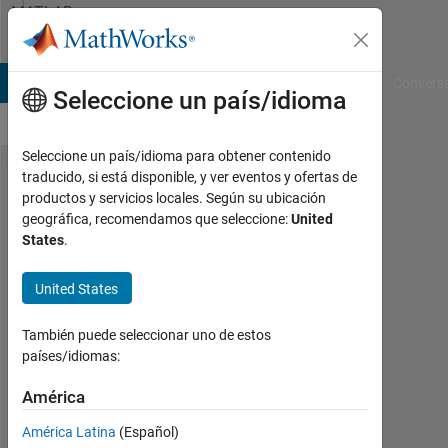
Saltar al contenido
MATLAB
Answers
B Answers
File Exchange
Cody
AI Chat Playground
Convers
Seleccione un país/idioma
Seleccione un país/idioma para obtener contenido
traducido, si está disponible, y ver eventos y ofertas de
Computing
productos y servicios locales. Según su ubicación
geográfica, recomendamos que seleccione:
United
the average
States
.
across
columns,
United States
while
También puede seleccionar uno de estos
discounting
países/idiomas:
a specific
América
column
América Latina
(Español)