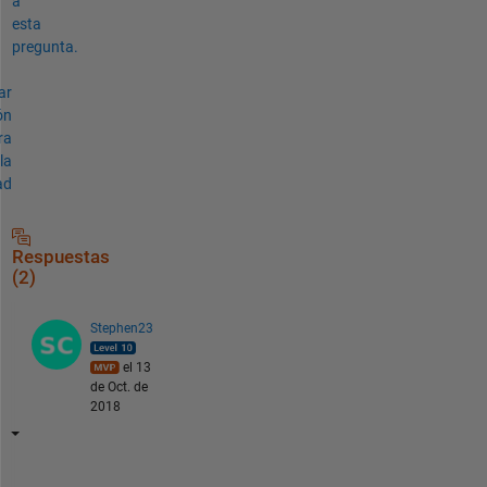
a
esta
pregunta.
ar
ón
ra
la
ad
Respuestas
(2)
Stephen23
el 13
de Oct. de
2018