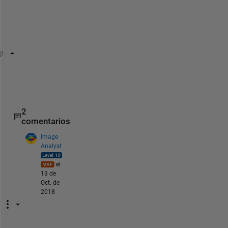
e
s
s
:
x=rand(4)
x(:,2)=[] 
%removes second column
mean(x,1)
2
comentarios
Image
Analyst
el
13 de
Oct. de
2018