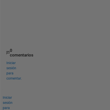
i
k
e 
t
h
a
t
.
0
comentarios
Iniciar
sesión
para
comentar.
Iniciar
sesión
para