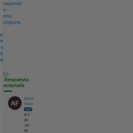
responder
a
esta
pregunta.
ar
ón
ra
la
ad
Respuesta
aceptada
Adam
Filion
el 2
de
Jul.
de