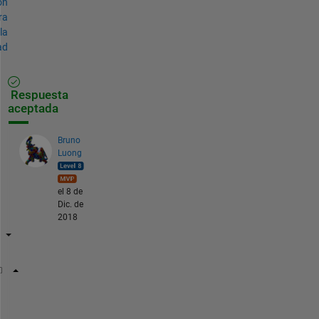
ón
ra
la
ad
Respuesta
aceptada
Bruno
Luong
el 8 de
Dic. de
2018
A(idx) = 0;
B(setdiff(1:end,idx)) = 0;