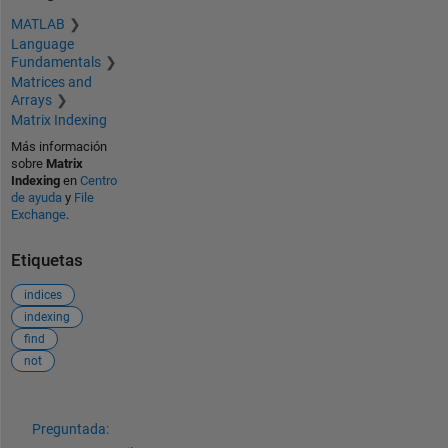
MATLAB
Language
Fundamentals
Matrices and
Arrays
Matrix Indexing
Más información
sobre
Matrix
Indexing
en
Centro
de ayuda
y
File
Exchange
.
Etiquetas
indices
indexing
find
not
Ver también
Preguntada: