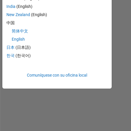
India
(English)
New Zealand
(English)
中国
简体中文
English
日本
(日本語)
한국
(한국어)
I 
h
Comuníquese con su oficina local
a
v
e 
a 
v
e
c
t
o