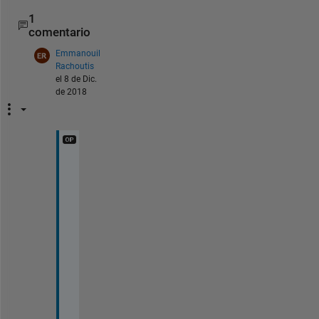
1
comentario
Emmanouil
Rachoutis
el 8 de Dic.
de 2018
T
h
i
s 
w
o
r
k
s 
a
s 