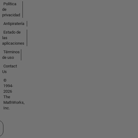
Política
de
privacidad
Antipiratería
Estado de
las
aplicaciones
Términos
de uso
Contact
Us
©
1994-
2026
The
MathWorks,
Inc.
cione un país/idioma