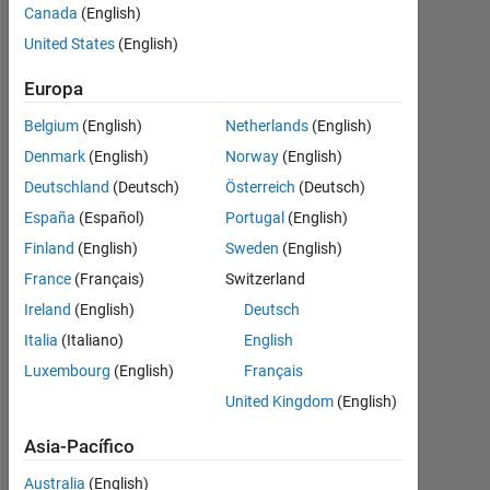
in an
Canada
(English)
array?
United States
(English)
Europa
Emmanouil
Belgium
(English)
Netherlands
(English)
Rachoutis
8
Denmark
(English)
Norway
(English)
Dic.
Deutschland
(Deutsch)
Österreich
(Deutsch)
2018
España
(Español)
Portugal
(English)
2
Finland
(English)
Sweden
(English)
Respuestas
France
(Français)
Switzerland
Respuesta
Ireland
(English)
Deutsch
aceptada
Italia
(Italiano)
English
Luxembourg
(English)
Français
Actualizado
a las 8 Dic.
United Kingdom
(English)
2018
Asia-Pacífico
52 Visualizaciones
(30 días)
Australia
(English)