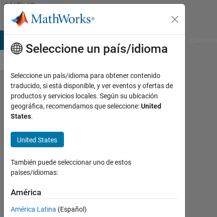
Saltar al contenido
MATLAB
Answers
B Answers
File Exchange
Cody
AI Chat Playground
Convers
Seleccione un país/idioma
Seleccione un país/idioma para obtener contenido
traducido, si está disponible, y ver eventos y ofertas de
How to
productos y servicios locales. Según su ubicación
geográfica, recomendamos que seleccione:
United
use all
States
.
the
other
United States
indices
También puede seleccionar uno de estos
except
países/idiomas:
of the
América
ones
given
América Latina
(Español)