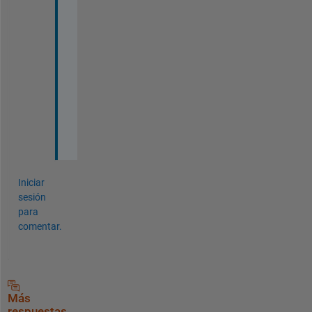
r
e
s
p
o
n
s
e 
:
)
Iniciar
sesión
para
comentar.
Más
respuestas