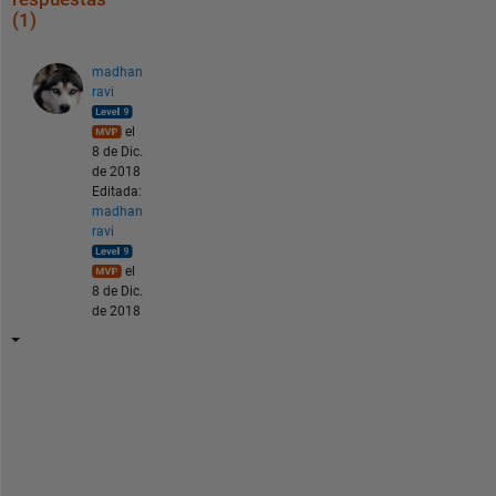
(1)
madhan
ravi
el
8 de Dic.
de 2018
Editada:
madhan
ravi
el
8 de Dic.
de 2018
M
a
k
e 