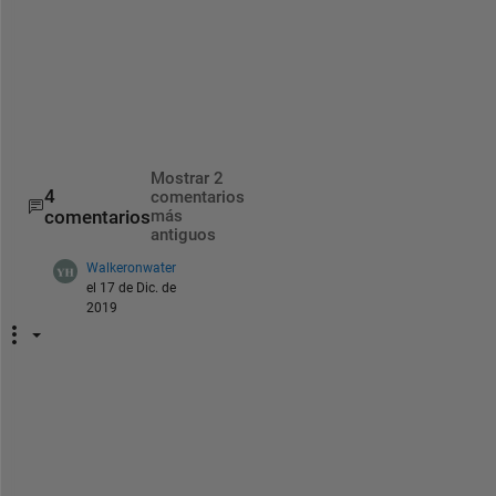
r
t
h
u
r
Mostrar 2
4
comentarios
comentarios
más
antiguos
Walkeronwater
el 17 de Dic. de
2019
H
i 
A
r
t