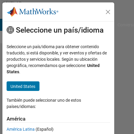
Saltar al contenido
MATLAB
Answers
B Answers
File Exchange
Cody
AI Chat Playground
Convers
Seleccione un país/idioma
Seleccione un país/idioma para obtener contenido
traducido, si está disponible, y ver eventos y ofertas de
How to set
productos y servicios locales. Según su ubicación
geográfica, recomendamos que seleccione:
United
baud rate
States
.
in the
MATLAB®
United States
Support
También puede seleccionar uno de estos
Package
países/idiomas:
for
América
Arduino®
América Latina
(Español)