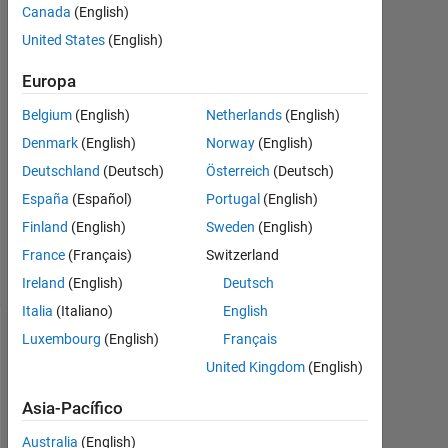
Arthur
Canada
(English)
Simen
United States
(English)
4
Feb.
Europa
2019
Belgium
(English)
Netherlands
(English)
1
Denmark
(English)
Norway
(English)
Respuesta
Deutschland
(Deutsch)
Österreich
(Deutsch)
Actualizado
España
(Español)
Portugal
(English)
a las 28
Finland
(English)
Sweden
(English)
Oct. 2021
35 Visualizaciones
France
(Français)
Switzerland
(30 días)
Ireland
(English)
Deutsch
Italia
(Italiano)
English
Luxembourg
(English)
Français
Mostrar
United Kingdom
(English)
comentarios
más
Asia-Pacífico
antiguos
Australia
(English)