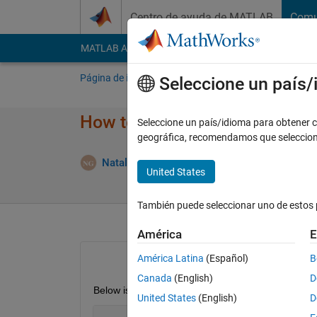
Saltar al contenido
Centro de ayuda de MATLAB
Comu
MATLAB Answers
File Exchange
Cody
AI Cha
Página de inicio
Preguntar
Responder
E
Seleccione un país
How to fix "index exceeds num
Seleccione un país/idioma para obtener co
geográfica, recomendamos que seleccio
Natalia Gonzalez
21 Feb. 2019
1 Respuest
United States
También puede seleccionar uno de estos 
América
E
América Latina
(Español)
B
Canada
(English)
D
Below is my function script:
United States
(English)
D