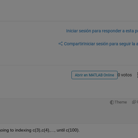
Iniciar sesión para responder a esta 
Compartir
Iniciar sesión para seguir la 
0 votos
Abrir en MATLAB Online
Theme
ng to indexing c(3),c(4),..., until c(100).