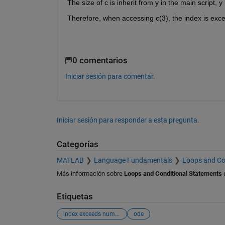
The size of c is inherit from y in the main script, 
Therefore, when accessing c(3), the index is exc
0 comentarios
Iniciar sesión para comentar.
Iniciar sesión para responder a esta pregunta.
Categorías
MATLAB
Language Fundamentals
Loops and Co
Más información sobre
Loops and Conditional Statements
Etiquetas
index exceeds number of arrays error (1)
ode