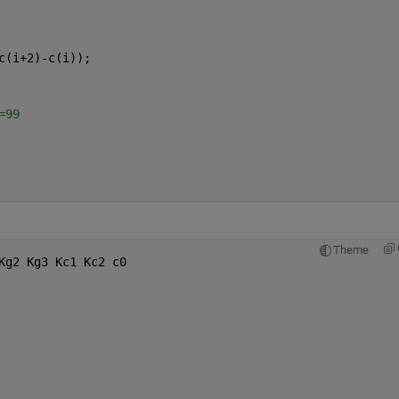
c(i+2)-c(i));
=99
Theme
Kg2 Kg3 Kc1 Kc2 c0