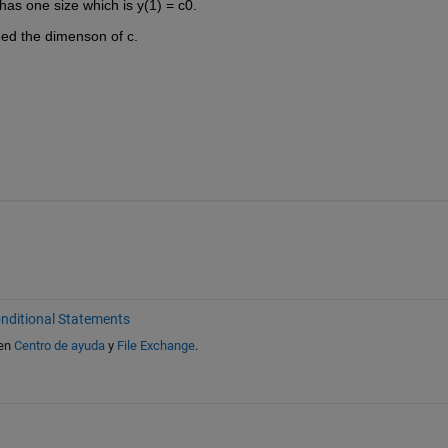
y has one size which is y(1) = c0.
eed the dimenson of c.
nditional Statements
en
Centro de ayuda
y
File Exchange
.