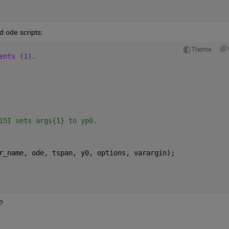
d ode scripts:
Theme
ents (1).
15I sets args{1} to yp0.
r_name, ode, tspan, y0, options, varargin);
?