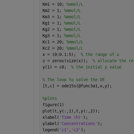
Km1 = 10; 
%mmol/L
Km2 = 1; 
%mmol/L
Km3 = 1; 
%mmol/L
Kg1 = 1; 
%mmol/L
Kg2 = 1; 
%mmol/L
Kg3 = 1; 
%mmol/L
Kc1 = 20; 
%mmol/L
Kc2 = 20; 
%mmol/L
x = (0:0.1:5);  
% the range of x
z = zeros(size(x));  
% allocate the re
y(1) = c0;  
% the initial y value
% The loop to solve the DE
[t,c] = ode15s(@func3a1,x,y); 
%plots
figure(1)
plot(t,y(:,1),t,y(:,2));
xlabel(
'Time (h)'
);
ylabel(
'Concentrations'
);
legend(
'c1'
,
'c2'
);