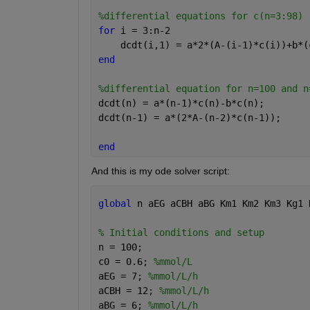
%differential equations for c(n=3:98)
for 
i = 3:n-2
    dcdt(i,1) = a*2*(A-(i-1)*c(i))+b*(
end 
%differential equation for n=100 and n
dcdt(n) = a*(n-1)*c(n)-b*c(n);
dcdt(n-1) = a*(2*A-(n-2)*c(n-1));
end
And this is my ode solver script:
global 
n aEG aCBH aBG Km1 Km2 Km3 Kg1 
% Initial conditions and setup
n = 100;
c0 = 0.6; 
%mmol/L
aEG = 7; 
%mmol/L/h
aCBH = 12; 
%mmol/L/h
aBG = 6; 
%mmol/L/h