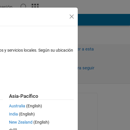
 sesión
ión
Más
Iniciar sesión para responder a esta
os y servicios locales. Según su ubicación
pregunta.
Compartir
Iniciar sesión para seguir
la actividad
Asia-Pacífico
Preguntada:
Australia
(English)
Natalia Gonzalez
India
(English)
el 21 de Feb. de 2019
New Zealand
(English)
Respondida:
Copy