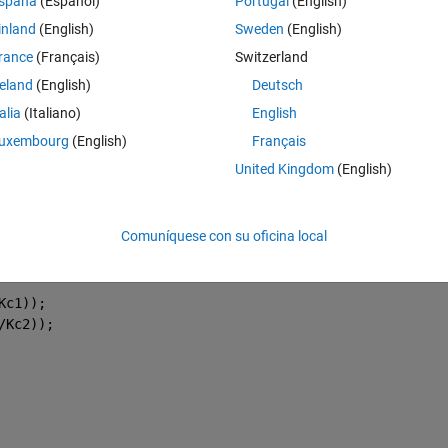
spaña
(Español)
Portugal
(English)
inland
(English)
Sweden
(English)
Kg2 Kg3 Kc1 Kc2 c0
rance
(Français)
Switzerland
reland
(English)
Deutsch
talia
(Italiano)
English
uxembourg
(English)
Français
United Kingdom
(English)
Comuníquese con su oficina local
Kc1));
/Kc2));