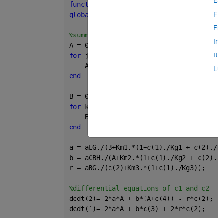
E
function 
dcdt = func3a1(t,c)
F
global 
n aEG aCBH aBG Km1 Km2 Km3 Kg1 
F
%summations
I
A = 0;
I
for 
j = 3:n
    A = A + c(j);
L
end 
B = 0;
for 
k=3:n
    B = B +(k-1)*c(k);
end
a = aEG./(B+Km1.*(1+c(1)./Kg1 + c(2)./
b = aCBH./(A+Km2.*(1+c(1)./Kg2 + c(2).
r = aBG./(c(2)+Km3.*(1+c(1)./Kg3));
%differential equations of c1 and c2
dcdt(2)= 2*a*A + b*(A+c(4)) - r*c(2); 
dcdt(1)= 2*a*A + b*c(3) + 2*r*c(2);