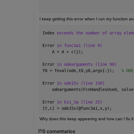
I keep getting this error when I run my function an
Index 
exceeds the number of array elem
Error 
in func3a1 (line 9)
    A = A + c(j);
Error 
in odearguments (line 90)
f0 = feval(ode,t0,y0,args{:});   
% ODE
Error 
in ode15s (line 150)
    odearguments(FcnHandlesUsed, solve
Error 
in Ex1_3a (line 25)
[t,c] = ode15s(@func3a1,x,y);
Why does this keep appearing and how can I fix it
0 comentarios