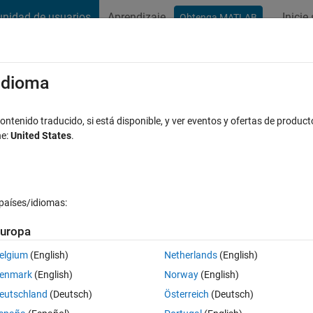
nidad de usuarios
Aprendizaje
Inicie
Obtenga MATLAB
t Playground
Conversaciones
Competiciones
Blogs
Publicac
xaminar
Preguntas frecuentes sobre MATLAB
Más
/idioma
ber of arrays error (1)" on my code
ntenido traducido, si está disponible, y ver eventos y ofertas de product
ne:
United States
.
Actualizado a las 22 Feb. 2019
a
20 Visualizaciones (30 días)
países/idiomas:
uropa
elgium
(English)
Netherlands
(English)
0 votos
Abrir en MATLAB Online
enmark
(English)
Norway
(English)
eutschland
(Deutsch)
Österreich
(Deutsch)
Theme