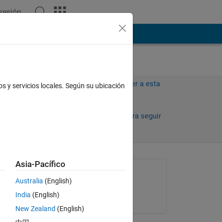
 sesión
ión
Más
Iniciar sesión para responder a esta
os y servicios locales. Según su ubicación
pregunta.
Compartir
Iniciar sesión para seguir
la actividad
Asia-Pacífico
Preguntada:
Australia
(English)
Amjad Iqbal
India
(English)
el 3 de Mzo. de 2019
New Zealand
(English)