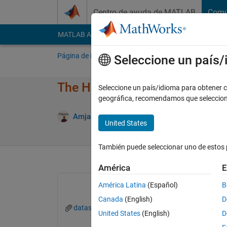
Saltar al contenido
Centro de ayuda de MATLAB
Comu
MATLAB Answers
File Exchange
Cody
AI Cha
Página de inicio
Preguntar
Responder
E
Seleccione un país
The Harmonic Frequencies Es
Seleccione un país/idioma para obtener co
geográfica, recomendamos que seleccio
Amjad Iqbal
3 Mzo. 2019
0 Respuestas
9
United States
También puede seleccionar uno de estos 
América
E
América Latina
(Español)
B
Canada
(English)
D
dataset.mat
United States
(English)
D