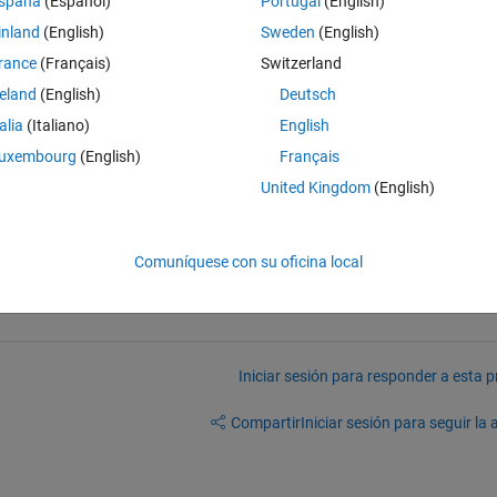
spaña
(Español)
Portugal
(English)
inland
(English)
Sweden
(English)
rance
(Français)
Switzerland
 localized sound sources that have drone sound and noises.
reland
(English)
Deutsch
components are consisting of drone, by estimating harmonic frequencie
talia
(Italiano)
English
uxembourg
(English)
Français
se help me to do this step. Thanks in advance.
United Kingdom
(English)
Comuníquese con su oficina local
Iniciar sesión para responder a esta 
Compartir
Iniciar sesión para seguir la 