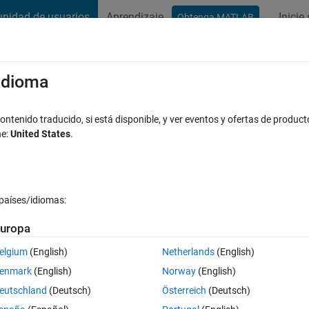
nidad de usuarios
Aprendizaje
Inicie
Obtenga MATLAB
t Playground
Conversaciones
Competiciones
Blogs
Publicac
xaminar
Preguntas frecuentes sobre MATLAB
Más
/idioma
timation
ntenido traducido, si está disponible, y ver eventos y ofertas de product
ne:
United States
.
 Visualizaciones (30 días)
países/idiomas:
uropa
elgium
(English)
Netherlands
(English)
0 votos
enmark
(English)
Norway
(English)
eutschland
(Deutsch)
Österreich
(Deutsch)