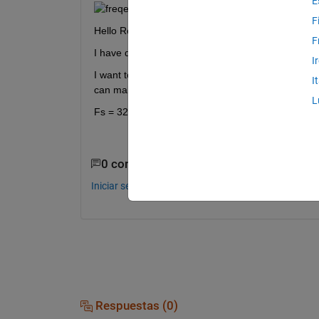
E
F
Hello Researchers,
F
I have data set of drone flying operation, i have
I
I want to detect drone because most of frequecny 
I
can make guess for drone sound.
L
Fs = 32000. here file of data set is attached plea
0 comentarios
Iniciar sesión para comentar.
Respuestas (0)