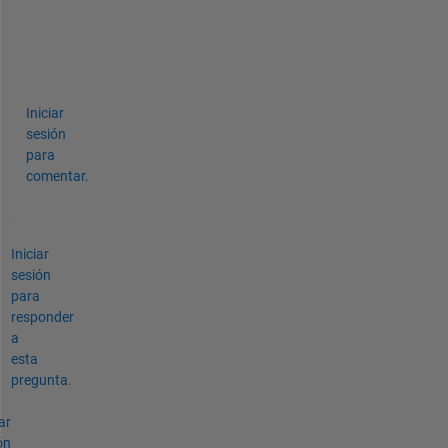
i
o
n
.
Iniciar
sesión
para
comentar.
Iniciar
sesión
para
responder
a
esta
pregunta.
ar
ón