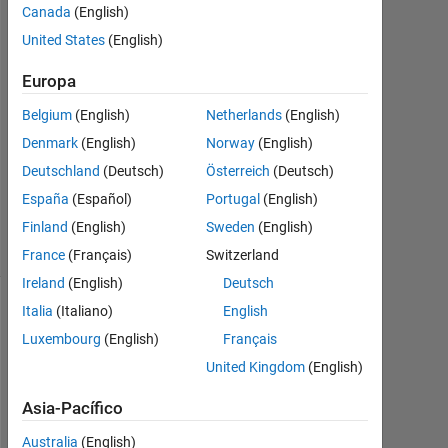
Antonevich
Canada
(English)
13
United States
(English)
Mzo.
2019
Europa
1
Respuesta
Belgium
(English)
Netherlands
(English)
Denmark
(English)
Norway
(English)
Actualizado
Deutschland
(Deutsch)
Österreich
(Deutsch)
a las 15
España
(Español)
Portugal
(English)
Nov. 2024
6 Visualizaciones
Finland
(English)
Sweden
(English)
(30 días)
France
(Français)
Switzerland
Ireland
(English)
Deutsch
Italia
(Italiano)
English
Luxembourg
(English)
Français
United Kingdom
(English)
Asia-Pacífico
Australia
(English)