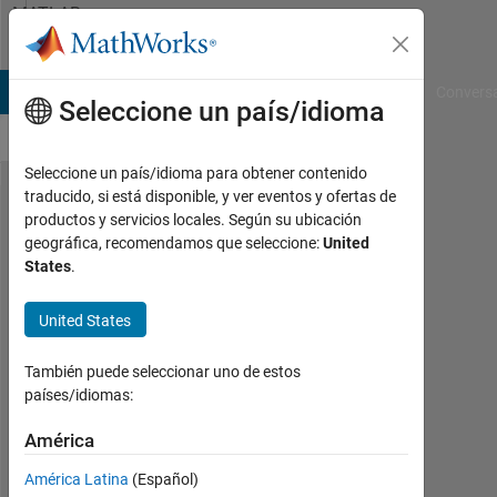
Saltar al contenido
MATLAB
Answers
B Answers
File Exchange
Cody
AI Chat Playground
Convers
Seleccione un país/idioma
Seleccione un país/idioma para obtener contenido
traducido, si está disponible, y ver eventos y ofertas de
creating
productos y servicios locales. Según su ubicación
geográfica, recomendamos que seleccione:
United
additonal
States
.
rows of
NaN in
United States
specific
También puede seleccionar uno de estos
positions
países/idiomas:
América
antonet
América Latina
(Español)
7