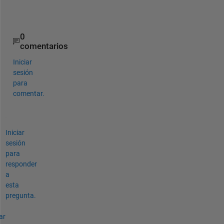
k
s
0
comentarios
Iniciar
sesión
para
comentar.
Iniciar
sesión
para
responder
a
esta
pregunta.
ar