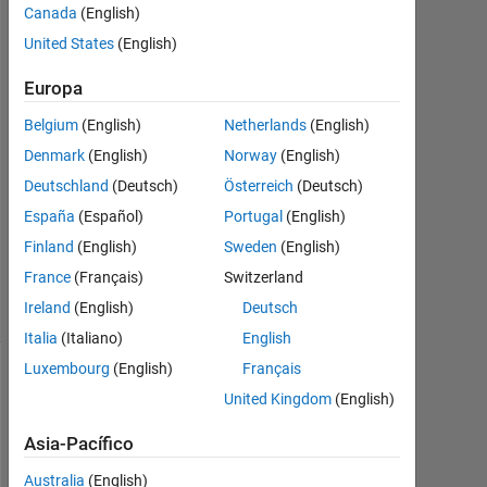
Canada
(English)
Ag.
United States
(English)
2012
1
Europa
Respuesta
Belgium
(English)
Netherlands
(English)
Respuesta
Denmark
(English)
Norway
(English)
aceptada
Deutschland
(Deutsch)
Österreich
(Deutsch)
Actualizado
España
(Español)
Portugal
(English)
a las 22
Finland
(English)
Sweden
(English)
Feb. 2020
France
(Français)
Switzerland
7 Visualizaciones
Ireland
(English)
Deutsch
(30 días)
Italia
(Italiano)
English
Luxembourg
(English)
Français
United Kingdom
(English)
Asia-Pacífico
Australia
(English)