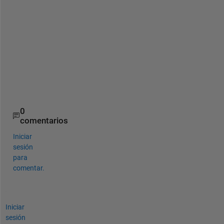
figure(1)
subplot(2,1,1)
p1=bar(data1);
legend(
'Data from measurements and some space so it
subplot(2,1,2)
p2=bar(data2);
legend(
'Just text'
,
'Location'
,
'EastOutside'
)
0
comentarios
Iniciar
sesión
para
comentar.
Iniciar
sesión