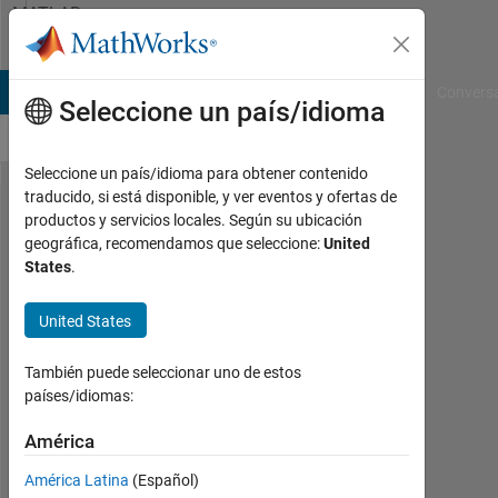
Saltar al contenido
MATLAB
Answers
B Answers
File Exchange
Cody
AI Chat Playground
Convers
Seleccione un país/idioma
Seleccione un país/idioma para obtener contenido
traducido, si está disponible, y ver eventos y ofertas de
Position
productos y servicios locales. Según su ubicación
geográfica, recomendamos que seleccione:
United
of two
States
.
subplots
with bar
United States
charts
También puede seleccionar uno de estos
países/idiomas:
Marc
Gebhardt
América
12
América Latina
(Español)
Abr.