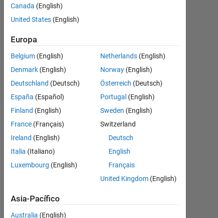
Canada
(English)
2019
2
United States
(English)
Respuestas
Europa
Actualizado
Belgium
(English)
Netherlands
(English)
a las 12
Denmark
(English)
Norway
(English)
Abr. 2019
15 Visualizaciones
Deutschland
(Deutsch)
Österreich
(Deutsch)
(30 días)
España
(Español)
Portugal
(English)
Finland
(English)
Sweden
(English)
France
(Français)
Switzerland
Ireland
(English)
Deutsch
Italia
(Italiano)
English
Luxembourg
(English)
Français
United Kingdom
(English)
Asia-Pacífico
H
Australia
(English)
i 