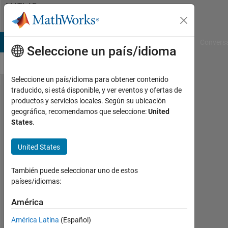
Saltar al contenido
MATLAB
Answers
B Answers
File Exchange
Cody
AI Chat Playground
Convers
Seleccione un país/idioma
Seleccione un país/idioma para obtener contenido
traducido, si está disponible, y ver eventos y ofertas de
FFT of
productos y servicios locales. Según su ubicación
geográfica, recomendamos que seleccione:
United
Downsampled
States
.
Signal
United States
Adam
También puede seleccionar uno de estos
Attarian
países/idiomas:
30
América
Abr.
2019
América Latina
(Español)
1