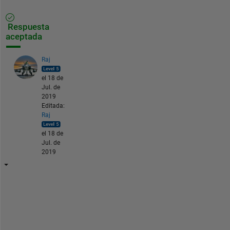
Respuesta
aceptada
Raj
el 18 de
Jul. de
2019
Editada:
Raj
el 18 de
Jul. de
2019
A
n
y 