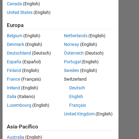
Doe
Canada
(English)
1
United States
(English)
Ag.
2019
Europa
1
Respuesta
Belgium
(English)
Netherlands
(English)
Denmark
(English)
Norway
(English)
Respuesta
Deutschland
(Deutsch)
Österreich
(Deutsch)
aceptada
España
(Español)
Portugal
(English)
Actualizado
Finland
(English)
Sweden
(English)
a las 2 Ag.
France
(Français)
Switzerland
2019
Ireland
(English)
Deutsch
6 Visualizaciones
Italia
(Italiano)
English
(30 días)
Luxembourg
(English)
Français
United Kingdom
(English)
Asia-Pacífico
Australia
(English)