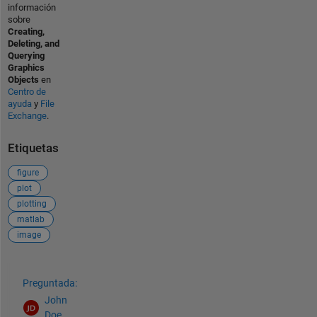
información
sobre
Creating,
Deleting, and
Querying
Graphics
Objects
en
Centro de
ayuda
y
File
Exchange
.
Etiquetas
figure
plot
plotting
matlab
image
Ver también
Preguntada:
John
Doe