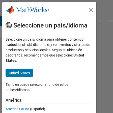
Saltar al contenido
MATLAB
Answers
B Answers
File Exchange
Cody
AI Chat Playground
Convers
Seleccione un país/idioma
Seleccione un país/idioma para obtener contenido
traducido, si está disponible, y ver eventos y ofertas de
How to
productos y servicios locales. Según su ubicación
geográfica, recomendamos que seleccione:
United
extract a
States
.
high
resolution
United States
figure
También puede seleccionar uno de estos
from
países/idiomas:
MATLAB?
América
John
América Latina
(Español)