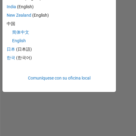
India
(English)
New Zealand
(English)
中国
H
简体中文
e
English
l
日本
(日本語)
l
o 
한국
(한국어)
e
v
e
Comuníquese con su oficina local
r
y
o
n
e
. 
T
h
i