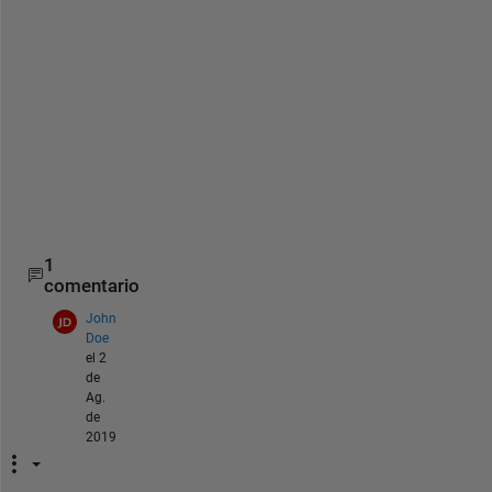
x
p
o
r
t
_
f
i
g
1
comentario
John
Doe
el 2
de
Ag.
de
2019