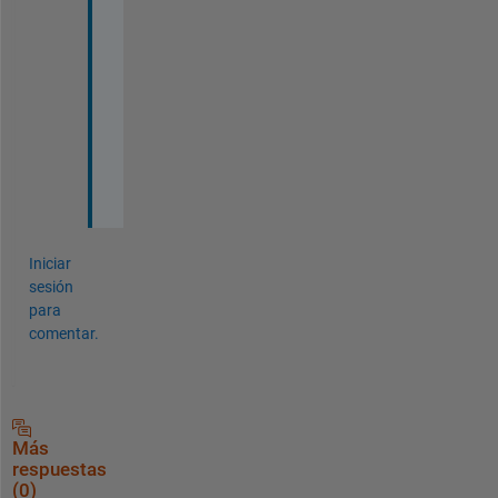
e 
e
x
a
c
t
l
y
?
Iniciar
sesión
para
comentar.
Más
respuestas
(0)